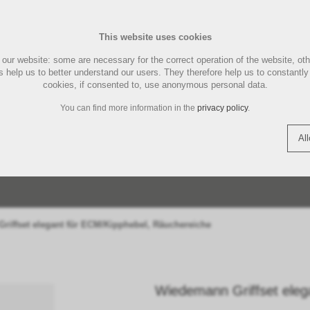
PFLEGE
This website uses cookies
UND
PAD- KAPSELMASCHINE
ENTKAL
MARKEN
CHINEN
LA MARZOCCO ZUBEHÖR
ILLYCAFFE
LUCAFFÉ MASCHINEN
MOTTA 
LUCAFFÉ
MAGIST
E
REINIG
our website: some are necessary for the correct operation of the website, ot
act
Shopping Cart (
0
)
Englis
hers help us to better understand our users. They therefore help us to constant
cookies, if consented to, use anonymous personal data.
THREE BEANS SMART
TAMPERSTATION |
TORRE 
SIEMENS
You can find more information in the
privacy policy
.
ÖR
ERGRIFF
N
TEILE
TEE | FOOD
QUICK MILL MASCHINEN
QUICK MILL ERSATZTEILE
TASSEN 
COFFEE TOOLS
TAMPERMATTE
ZUBEHÖ
KAFFEE
Al
DLE
COFFEE
CATEGORIES
COFFEE MACHIN
riffset elegant für ECM/Kipphebel, Räuchereiche
Wiedemann Griffset eleg