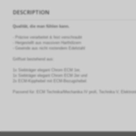
DESCRIPTION
Qualit
ä
t, die man f
ü
hlen kann.
- Präzise verarbeitet & fest verschraubt
- Hergestellt aus massiven Harthölzern
- Gewinde aus nicht rostendem Edelstahl
Griffset bestehend aus:
1x Siebträger elegant Chrom ECM 1er,
1x Siebträger elegant Chrom ECM 2er und
2x ECM-Kipphebel mit ECM-Bezugshebel.
Passend für: ECM Technika/Mechanika IV profi, Technika V, Elektroni