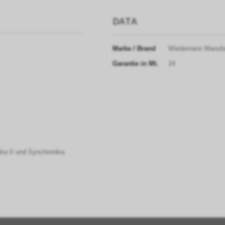
DATA
Marke / Brand
Wiedemann Manufa
Garantie in Mt.
24
ka II und Synchronika.