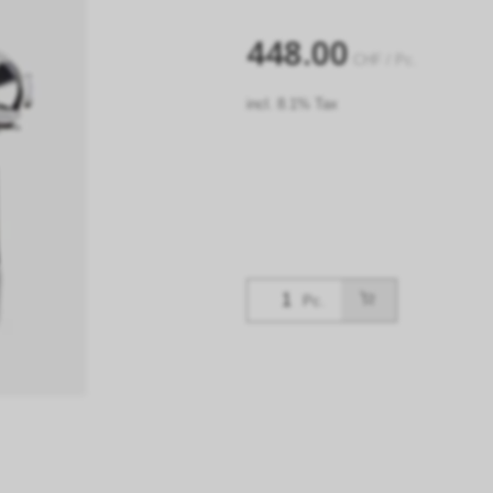
448.00
CHF
/ Pc.
incl. 8.1% Tax
Pc.