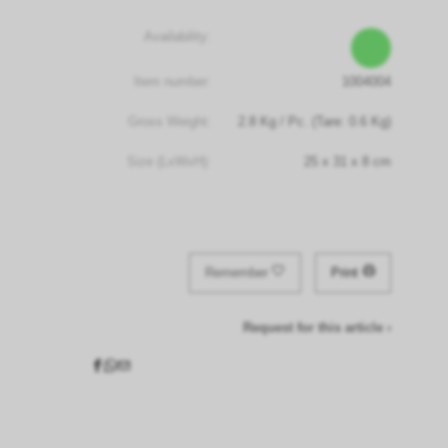
Availability:
Item number:
1004004
Gross Weight:
2.8
Kg
/ Pc.
(Tare: 0.6 Kg)
Size (LxWxH):
25
x
31
x
8
cm
Remember
Print
Request for this article ›