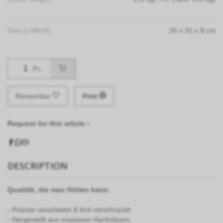
Size (LxWxH):
25
x
31
x
8
cm
Pc.
Remember
Print
Request for this article ›
DESCRIPTION
Qualit
ä
t, die man f
ü
hlen kann.
- Präzise verarbeitet & fest verschraubt
- Hergestellt aus massiven Harthölzern