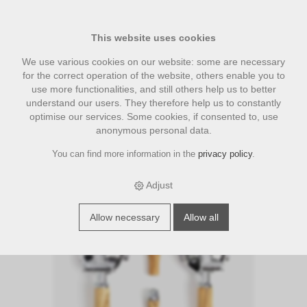
This website uses cookies
We use various cookies on our website: some are necessary
for the correct operation of the website, others enable you to
use more functionalities, and still others help us to better
understand our users. They therefore help us to constantly
optimise our services. Some cookies, if consented to, use
anonymous personal data.
You can find more information in the
privacy policy
.
›
›
›
E-Shop
accesories
Wiedemann Holz Zubehör
Wiedemann
Griffset elegant für ECM/Kipphebel, Olive
Adjust
Allow necessary
Allow all