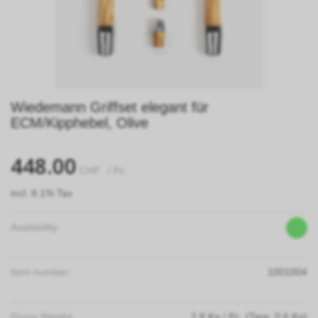
Wiedemann Griffset elegant für
ECM/Kipphebel, Olive
448.00
CHF
/ Pc.
incl. 8.1% Tax
Availability:
Item number:
1001004
Gross Weight:
2.8
Kg
/ Pc.
(Tare: 0.6 Kg)