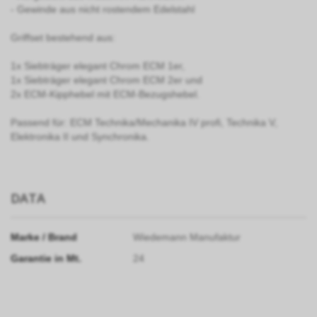
- Gewinde aus nicht rostendem Edelstahl
Griffset bestehend aus:
1x Siebträger elegant Chrom ECM 1er,
1x Siebträger elegant Chrom ECM 2er und
2x ECM-Kipphebel mit ECM-Bezugshebel.
Passend für: ECM Technika/Mechanika IV profi, Technika V,
Elektronika II und Synchronika.
DATA
Marke / Brand
Wiedemann Manufaktur
Garantie in Mt.
24