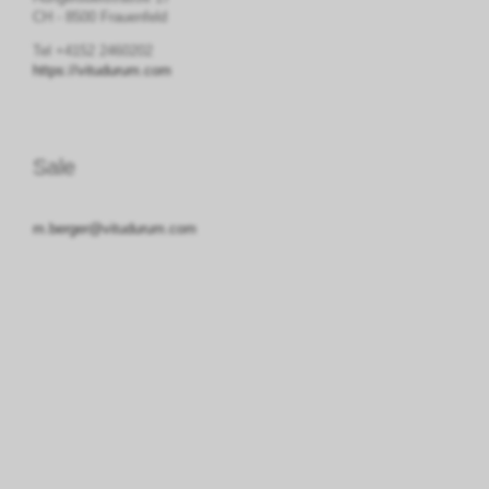
CH - 8500 Frauenfeld
Tel +4152 2460202
https://vitudurum.com
Sale
m.berger@vitudurum.com