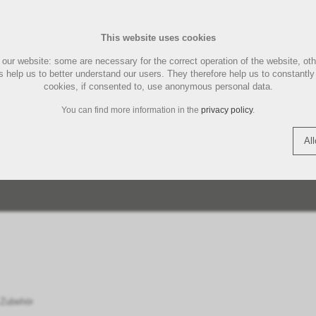
KAFFEE-GEMAHLEN
KAFFEE
This website uses cookies
UND
CHINEN
MARKEN
LUCAFFÉ MASCHINEN
ILLYCAFFE
LA MARZOCCO ZUBEHÖR
MAGIST
LUCAFFÉ
MOTTA 
E
our website: some are necessary for the correct operation of the website, ot
PFLEGE
act
Shopping Cart (
0
)
Englis
hers help us to better understand our users. They therefore help us to constant
PAD- KAPSELMASCHINE
ENTKAL
cookies, if consented to, use anonymous personal data.
REINIG
THREE BEANS SMART
SIEMENS
TORRE 
You can find more information in the
privacy policy
.
N
ÖR
TEILE
QUICK MILL MASCHINEN
TEE | FOOD
QUICK MILL ERSATZTEILE
COFFEE TOOLS
KAFFEE
ZUBEHÖ
Al
TAMPERSTATION |
ERGRIFF
TASSEN 
COFFEE
ACCESORIES
SPARE PARTS
TAMPERMATTE
 Zubehör