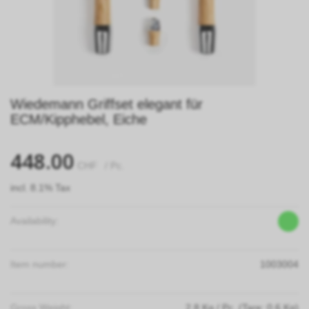
Wiedemann Griffset elegant für
ECM/Kipphebel, Eiche
448.00
CHF
/ Pc.
incl. 8.1% Tax
Availability:
Item number:
1003004
Gross Weight:
2.8
Kg
/ Pc.
(Tare: 0.6 Kg)