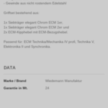
- Gewinde aus nicht rostendem Edelstahl
Griffset bestehend aus:
1x Siebträger elegant Chrom ECM 1er,
1x Siebträger elegant Chrom ECM 2er und
2x ECM-Kipphebel mit ECM-Bezugshebel.
Passend für: ECM Technika/Mechanika IV profi, Technika V,
Elektronika II und Synchronika.
DATA
Marke / Brand
Wiedemann Manufaktur
Garantie in Mt.
24