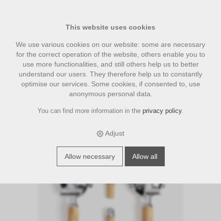
This website uses cookies
We use various cookies on our website: some are necessary
for the correct operation of the website, others enable you to
use more functionalities, and still others help us to better
understand our users. They therefore help us to constantly
optimise our services. Some cookies, if consented to, use
anonymous personal data.
You can find more information in the
privacy policy
.
›
›
›
E-Shop
accesories
Wiedemann Holz Zubehör
Wiedemann
Griffset elegant für ECM/Kipphebel, Eiche
Adjust
Allow necessary
Allow all