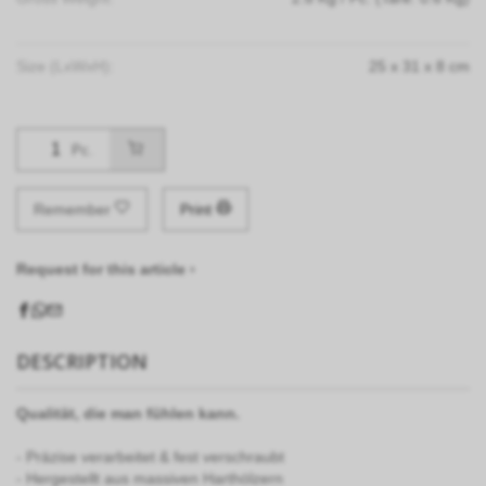
Size (LxWxH):
25
x
31
x
8
cm
Pc.
Remember
Print
Request for this article ›
DESCRIPTION
Qualit
ä
t, die man f
ü
hlen kann.
- Präzise verarbeitet & fest verschraubt
- Hergestellt aus massiven Harthölzern