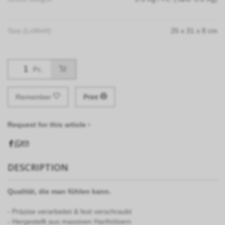
Size (LxWxH):
25
x
31
x
8
cm
Pc.
Remember
Print
Request for this article ›
DESCRIPTION
Qualit
ä
t, die man f
ü
hlen kann.
- Präzise verarbeitet & fest verschraubt
- Hergestellt aus massiven Harthölzern