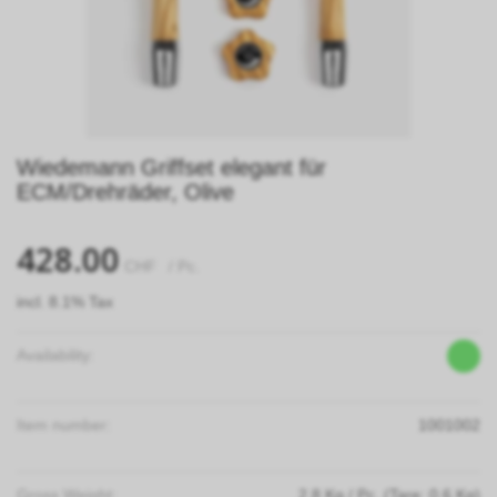
Wiedemann Griffset elegant für
ECM/Drehräder, Olive
428.00
CHF
/ Pc.
incl. 8.1% Tax
Availability:
Item number:
1001002
Gross Weight:
2.8
Kg
/ Pc.
(Tare: 0.6 Kg)