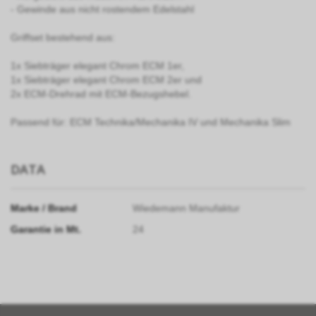
- Gewinde aus nicht rostendem Edelstahl
Griffset bestehend aus:
1x Siebträger elegant Chrom ECM 1er,
1x Siebträger elegant Chrom ECM 2er und
2x ECM-Drehrad mit ECM-Bezugshebel.
Passend für: ECM Technika/Mechanika IV und Mechanika Slim
DATA
Marke / Brand
Wiedemann Manufaktur
Garantie in Mt.
24