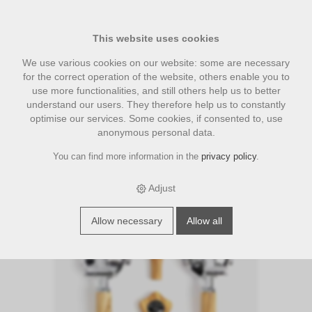
This website uses cookies
We use various cookies on our website: some are necessary
for the correct operation of the website, others enable you to
use more functionalities, and still others help us to better
understand our users. They therefore help us to constantly
optimise our services. Some cookies, if consented to, use
anonymous personal data.
You can find more information in the
privacy policy
.
›
›
›
E-Shop
accesories
Wiedemann Holz Zubehör
Wiedemann
Griffset elegant für ECM/Drehräder, Olive
Adjust
Allow necessary
Allow all