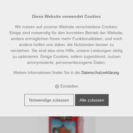
Diese Website verwendet Cookies
Wir nutzen auf unserer Website verschiedene Cookies:
Einige sind notwendig für den korrekten Betrieb der Website,
andere ermöglichen Ihnen mehr Funktionalitäten, und noch
andere helfen uns dabei, die Nutzenden besser zu
verstehen. Sie sind also eine Hilfe, unsere Leistungen stetig
zu optimieren. Einige Cookies, sofern zugestimmt, nutzen
anonymisierte, personenbezogene Daten.
›
›
›
E-Shop
Kaffee | Tee
New York Caffé
Caffé New York MOKA
Weitere Informationen finden Sie in der
Datenschutzerklärung
.
(60/40) gemahlen, 250gr.
Einstellen
Notwendige zulassen
Alle zulassen