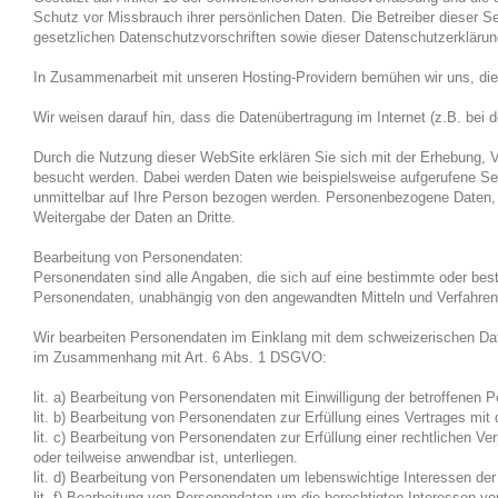
Schutz vor Missbrauch ihrer persönlichen Daten. Die Betreiber dieser 
gesetzlichen Datenschutzvorschriften sowie dieser Datenschutzerklärun
In Zusammenarbeit mit unseren Hosting-Providern bemühen wir uns, die
Wir weisen darauf hin, dass die Datenübertragung im Internet (z.B. bei 
Durch die Nutzung dieser WebSite erklären Sie sich mit der Erhebung,
besucht werden. Dabei werden Daten wie beispielsweise aufgerufene Se
unmittelbar auf Ihre Person bezogen werden. Personenbezogene Daten, i
Weitergabe der Daten an Dritte.
Bearbeitung von Personendaten:
Personendaten sind alle Angaben, die sich auf eine bestimmte oder bes
Personendaten, unabhängig von den angewandten Mitteln und Verfahren
Wir bearbeiten Personendaten im Einklang mit dem schweizerischen Da
im Zusammenhang mit Art. 6 Abs. 1 DSGVO:
lit. a) Bearbeitung von Personendaten mit Einwilligung der betroffenen P
lit. b) Bearbeitung von Personendaten zur Erfüllung eines Vertrages mi
lit. c) Bearbeitung von Personendaten zur Erfüllung einer rechtlichen
oder teilweise anwendbar ist, unterliegen.
lit. d) Bearbeitung von Personendaten um lebenswichtige Interessen der
lit. f) Bearbeitung von Personendaten um die berechtigten Interessen vo