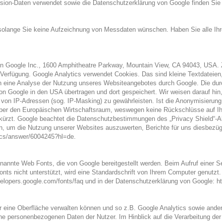
sion-Daten verwendet sowie die Datenschutzerklärung von Google finden Sie 
, solange Sie keine Aufzeichnung von Messdaten wünschen. Haben Sie alle Ih
 Google Inc., 1600 Amphitheatre Parkway, Mountain View, CA 94043, USA. Zu
r Verfügung. Google Analytics verwendet Cookies. Das sind kleine Textdateie
n eine Analyse der Nutzung unseres Websiteangebotes durch Google. Die durc
 von Google in den USA übertragen und dort gespeichert. Wir weisen darauf h
 von IP-Adressen (sog. IP-Masking) zu gewährleisten. Ist die Anonymisierung 
r den Europäischen Wirtschaftsraum, weswegen keine Rückschlüsse auf Ihre I
ekürzt. Google beachtet die Datenschutzbestimmungen des „Privacy Shield“
en, um die Nutzung unserer Websites auszuwerten, Berichte für uns diesbezüg
tics/answer/6004245?hl=de.
enannte Web Fonts, die von Google bereitgestellt werden. Beim Aufruf einer S
ts nicht unterstützt, wird eine Standardschrift von Ihrem Computer genutzt.
elopers.google.com/fonts/faq und in der Datenschutzerklärung von Google: ht
r eine Oberfläche verwalten können und so z.B. Google Analytics sowie ande
eine personenbezogenen Daten der Nutzer. Im Hinblick auf die Verarbeitung d