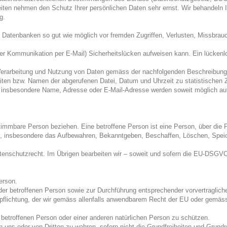
Seiten nehmen den Schutz Ihrer persönlichen Daten sehr ernst. Wir behandeln
g.
 Datenbanken so gut wie möglich vor fremden Zugriffen, Verlusten, Missbrau
der Kommunikation per E-Mail) Sicherheitslücken aufweisen kann. Ein lückenlos
 Verarbeitung und Nutzung von Daten gemäss der nachfolgenden Beschreibung
iten bzw. Namen der abgerufenen Datei, Datum und Uhrzeit zu statistischen
nsbesondere Name, Adresse oder E-Mail-Adresse werden soweit möglich auf fre
timmbare Person beziehen. Eine betroffene Person ist eine Person, über die
, insbesondere das Aufbewahren, Bekanntgeben, Beschaffen, Löschen, Spei
tenschutzrecht. Im Übrigen bearbeiten wir – soweit und sofern die EU-DSG
erson.
t der betroffenen Person sowie zur Durchführung entsprechender vorvertragli
 Verpflichtung, der wir gemäss allenfalls anwendbarem Recht der EU oder ge
 betroffenen Person oder einer anderen natürlichen Person zu schützen.
n uns oder von Dritten zu wahren, sofern nicht die Grundfreiheiten und Grund