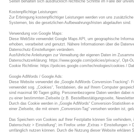
Seiten behalten sich ausdrücklich rechtliche Schritte im Falle der unv
Kostenpflichtige Leistungen:
Zur Erbringung kostenpflichtiger Leistungen werden von uns zusätzliche
Systemen, bis die gesetzlichen Aufbewahrungsfristen abgelaufen sind.
Verwendung von Google Maps:
Diese WebSite verwendet Google Maps API, um geographische Informati
erhoben, verarbeitet und genutzt. Nähere Informationen über die Date
Datenschutz-Einstellungen verändern.
Ausführliche Anleitungen zur Verwaltung der eigenen Daten im Zusamme
Datenschutzerklärung: https://www.google.com/policies/privacy/, Opt-Ou
Cookie Richtlinie: https://policies.google.com/technologies/cookies / Da
Google AdWords / Google Ads:
Diese Website verwendet die „Google AdWords Conversion-Tracking“- Fu
verwendet sog. „Cookies“, Textdateien, die auf Ihrem Computer gespeic
sind maximal 90 Tagen gültig. Personenbezogene Daten werden dabei nic
zu einer bestimmten Zielseite (z.B. Bestellbestätigungsseite, Newsle
Durch das Cookie werden in „Google AdWords“ Conversion-Statistiken erste
einer Zielseite, die mit einem „Conversion-Tag“ versehen worden ist, gela
Das Speichern von Cookies auf Ihrer Festplatte können Sie verhindern, 
Datenschutz > Einstellung“; im Firefox unter „Extras > Einstellungen > 
umfänglich nutzen können. Durch die Nutzung dieser Website erklären 