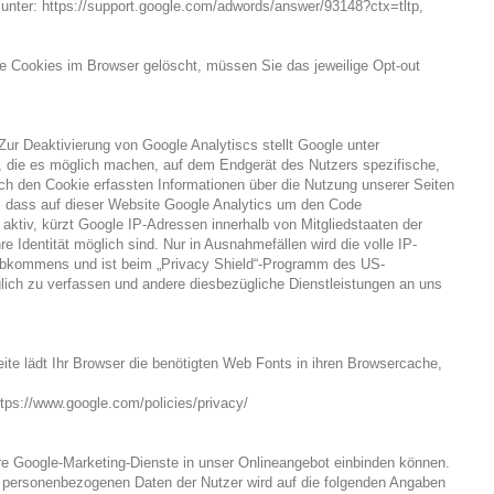
unter: https://support.google.com/adwords/answer/93148?ctx=tltp,
re Cookies im Browser gelöscht, müssen Sie das jeweilige Opt-out
r Deaktivierung von Google Analytiscs stellt Google unter
n, die es möglich machen, auf dem Endgerät des Nutzers spezifische,
h den Cookie erfassten Informationen über die Nutzung unserer Seiten
in, dass auf dieser Website Google Analytics um den Code
aktiv, kürzt Google IP-Adressen innerhalb von Mitgliedstaaten der
dentität möglich sind. Nur in Ausnahmefällen wird die volle IP-
-Abkommens und ist beim „Privacy Shield“-Programm des US-
lich zu verfassen und andere diesbezügliche Dienstleistungen an uns
eite lädt Ihr Browser die benötigten Web Fonts in ihren Browsercache,
tps://www.google.com/policies/privacy/
re Google-Marketing-Dienste in unser Onlineangebot einbinden können.
er personenbezogenen Daten der Nutzer wird auf die folgenden Angaben