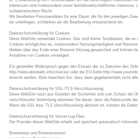
Interessen sind insbesondere unser betriebswirtschaftliches Interesse,
schweizerischem Recht.
Wir bearbeiten Personendaten für jene Dauer, die für den jeweiligen Zwe
wir unterliegen, schränken wir die Bearbeitung entsprechend ein.
Datenschutzerklärung für Cookies:
Diese WebSite verwendet Cookies. Das sind kleine Textdateien, die es 
Cookies ermöglichen es, insbesondere Nutzungshäufigkeit und Nutzeranz
bleiben über das Ende einer Browser-Sitzung gespeichert und können bei
Annahme von Cookies verweigert.
Ein genereller Widerspruch gegen den Einsatz der zu Zwecken des Onlin
http://www.aboutads.info/choices/ oder die EU-Seite http://www.youron
erreicht werden. Bitte beachten Sie, dass dann gegebenenfalls nicht a
Datenschutzerklärung für SSL-/TLS-Verschlüsselung:
Diese WebSite nutzt aus Gründen der Sicherheit und zum Schutz der Über
verschlüsselte Verbindung erkennen Sie daran, dass die Adresszeile des
Wenn die SSL bzw. TLS Verschlüsselung aktiviert ist, können die Daten,
Datenschutzerklärung für Server-Log-Files:
Der Provider dieser WebSite erhebt und speichert automatisch Informatio
Browsertyp und Browserversion