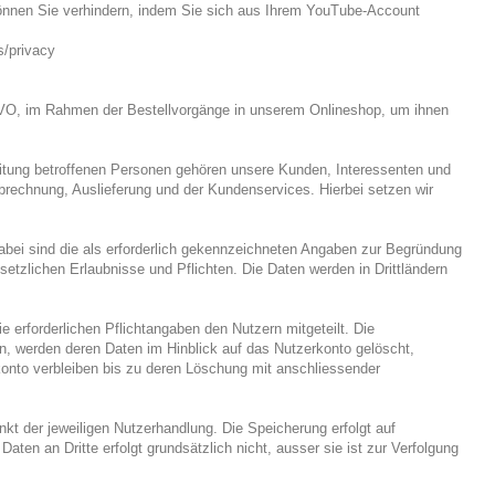
können Sie verhindern, indem Sie sich aus Ihrem YouTube-Account
s/privacy
VO, im Rahmen der Bestellvorgänge in unserem Onlineshop, um ihnen
tung betroffenen Personen gehören unsere Kunden, Interessenten und
brechnung, Auslieferung und der Kundenservices. Hierbei setzen wir
 Dabei sind die als erforderlich gekennzeichneten Angaben zur Begründung
etzlichen Erlaubnisse und Pflichten. Die Daten werden in Drittländern
 erforderlichen Pflichtangaben den Nutzern mitgeteilt. Die
n, werden deren Daten im Hinblick auf das Nutzerkonto gelöscht,
konto verbleiben bis zu deren Löschung mit anschliessender
t der jeweiligen Nutzerhandlung. Die Speicherung erfolgt auf
en an Dritte erfolgt grundsätzlich nicht, ausser sie ist zur Verfolgung