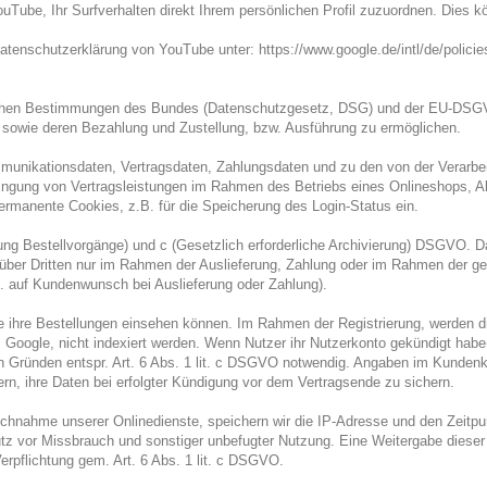
Tube, Ihr Surfverhalten direkt Ihrem persönlichen Profil zuzuordnen. Dies 
tenschutzerklärung von YouTube unter: https://www.google.de/intl/de/policie
lichen Bestimmungen des Bundes (Datenschutzgesetz, DSG) und der EU-DSG
 sowie deren Bezahlung und Zustellung, bzw. Ausführung zu ermöglichen.
unikationsdaten, Vertragsdaten, Zahlungsdaten und zu den von der Verarbei
ringung von Vertragsleistungen im Rahmen des Betriebs eines Onlineshops, A
ermanente Cookies, z.B. für die Speicherung des Login-Status ein.
ührung Bestellvorgänge) und c (Gesetzlich erforderliche Archivierung) DSGVO.
nüber Dritten nur im Rahmen der Auslieferung, Zahlung oder im Rahmen der ges
z.B. auf Kundenwunsch bei Auslieferung oder Zahlung).
 ihre Bestellungen einsehen können. Im Rahmen der Registrierung, werden die
 Google, nicht indexiert werden. Wenn Nutzer ihr Nutzerkonto gekündigt habe
hen Gründen entspr. Art. 6 Abs. 1 lit. c DSGVO notwendig. Angaben im Kunden
zern, ihre Daten bei erfolgter Kündigung vor dem Vertragsende zu sichern.
nahme unserer Onlinedienste, speichern wir die IP-Adresse und den Zeitpunk
z vor Missbrauch und sonstiger unbefugter Nutzung. Eine Weitergabe dieser Dat
erpflichtung gem. Art. 6 Abs. 1 lit. c DSGVO.