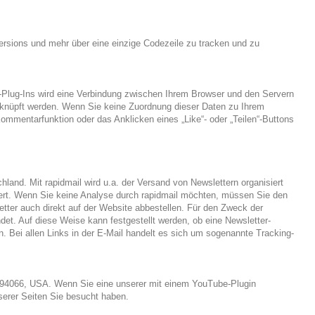
ersions und mehr über eine einzige Codezeile zu tracken und zu
k-Plug-Ins wird eine Verbindung zwischen Ihrem Browser und den Servern
knüpft werden. Wenn Sie keine Zuordnung dieser Daten zu Ihrem
mmentarfunktion oder das Anklicken eines „Like“- oder „Teilen“-Buttons
land. Mit rapidmail wird u.a. der Versand von Newslettern organisiert
hert. Wenn Sie keine Analyse durch rapidmail möchten, müssen Sie den
etter auch direkt auf der Website abbestellen. Für den Zweck der
det. Auf diese Weise kann festgestellt werden, ob eine Newsletter-
n. Bei allen Links in der E-Mail handelt es sich um sogenannte Tracking-
A 94066, USA. Wenn Sie eine unserer mit einem YouTube-Plugin
serer Seiten Sie besucht haben.