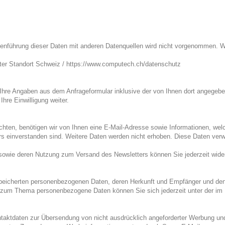
führung dieser Daten mit anderen Datenquellen wird nicht vorgenommen. Wir
er Standort Schweiz / https://www.computech.ch/datenschutz
re Angaben aus dem Anfrageformular inklusive der von Ihnen dort angegebe
hre Einwilligung weiter.
en, benötigen wir von Ihnen eine E-Mail-Adresse sowie Informationen, welch
einverstanden sind. Weitere Daten werden nicht erhoben. Diese Daten verwe
e sowie deren Nutzung zum Versand des Newsletters können Sie jederzeit wider
espeicherten personenbezogenen Daten, deren Herkunft und Empfänger und den
en zum Thema personenbezogene Daten können Sie sich jederzeit unter der 
aktdaten zur Übersendung von nicht ausdrücklich angeforderter Werbung und I