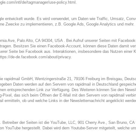
gle.com/intl/de/tagmanager/use-policy.html.
le entwickelt wurde. Es wird verwendet, um Daten wie Traffic, Umsatz, Conv
ene Zwecke zu implementieren, z.B. Google Ads, Google Analytics und mehr.
nia Ave, Palo Alto, CA 94304, USA . Bei Aufruf unserer Seiten mit Faceboo
tragen. Besitzen Sie einen Facebook-Account, können diese Daten damit ver
er Seite bei Facebook aus. Interaktionen, insbesondere das Nutzen einer Ko
ttps://de-de.facebook.com/about/privacy.
die rapidmail GmbH, Wentzingerstraße 21, 79106 Freiburg im Breisgau, Deutsch
gegeben Daten werden auf den Servern von rapidmail in Deutschland gespeic
t einen entsprechenden Link zur Verfügung. Des Weiteren können Sie den Newsl
g-Pixel, das sich beim Öffnen der E-Mail mit den Servern von rapidmail verbin
il ermitteln, ob und welche Links in der Newsletternachricht angeklickt werde
. Betreiber der Seiten ist die YouTube, LLC, 901 Cherry Ave., San Bruno, C
on YouTube hergestellt. Dabei wird dem Youtube-Server mitgeteilt, welche un