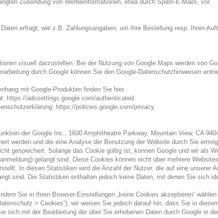
erlangten Zusendung von Werbeinformationen, etwa durch Spam-E-Mails, vor.
 Daten erfragt, wie z.B. Zahlungsangaben, um Ihre Bestellung resp. Ihren Auf
onen visuell darzustellen. Bei der Nutzung von Google Maps werden von Goo
nverarbeitung durch Google können Sie den Google-Datenschutzhinweisen entn
nhang mit Google-Produkten finden Sie hier.
t: https://adssettings.google.com/authenticated.
tenschutzerklärung: https://policies.google.com/privacy
nktion der Google Inc., 1600 Amphitheatre Parkway, Mountain View, CA 9404
hert werden und die eine Analyse der Benutzung der Website durch Sie ermög
ht gespeichert. Solange das Cookie gültig ist, können Google und wir als W
tteranmeldung) gelangt sind. Diese Cookies können nicht über mehrere Websi
llt. In diesen Statistiken wird die Anzahl der Nutzer, die auf eine unserer A
ngt sind. Die Statistiken enthalten jedoch keine Daten, mit denen Sie sich ide
indem Sie in Ihren Browser-Einstellungen „keine Cookies akzeptieren“ wählen 
Datenschutz > Cookies“); wir weisen Sie jedoch darauf hin, dass Sie in diese
Sie sich mit der Bearbeitung der über Sie erhobenen Daten durch Google in 