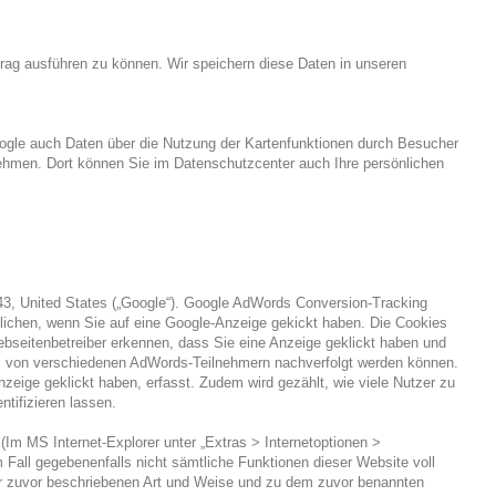
trag ausführen zu können. Wir speichern diese Daten in unseren
gle auch Daten über die Nutzung der Kartenfunktionen durch Besucher
ehmen. Dort können Sie im Datenschutzcenter auch Ihre persönlichen
3, United States („Google“). Google AdWords Conversion-Tracking
lichen, wenn Sie auf eine Google-Anzeige gekickt haben. Die Cookies
ebseitenbetreiber erkennen, dass Sie eine Anzeige geklickt haben und
tes von verschiedenen AdWords-Teilnehmern nachverfolgt werden können.
nzeige geklickt haben, erfasst. Zudem wird gezählt, wie viele Nutzer zu
ntifizieren lassen.
(Im MS Internet-Explorer unter „Extras > Internetoptionen >
m Fall gegebenenfalls nicht sämtliche Funktionen dieser Website voll
der zuvor beschriebenen Art und Weise und zu dem zuvor benannten