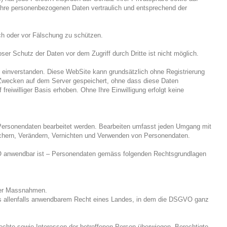
 Ihre personenbezogenen Daten vertraulich und entsprechend der
ch oder vor Fälschung zu schützen.
er Schutz der Daten vor dem Zugriff durch Dritte ist nicht möglich.
 einverstanden. Diese WebSite kann grundsätzlich ohne Registrierung
 Zwecken auf dem Server gespeichert, ohne dass diese Daten
iwilliger Basis erhoben. Ohne Ihre Einwilligung erfolgt keine
 Personendaten bearbeitet werden. Bearbeiten umfasst jeden Umgang mit
chern, Verändern, Vernichten und Verwenden von Personendaten.
VO anwendbar ist – Personendaten gemäss folgenden Rechtsgrundlagen
cher Massnahmen.
mäss allenfalls anwendbarem Recht eines Landes, in dem die DSGVO ganz
rechte sowie Interessen der betroffenen Person überwiegen. Berechtigte