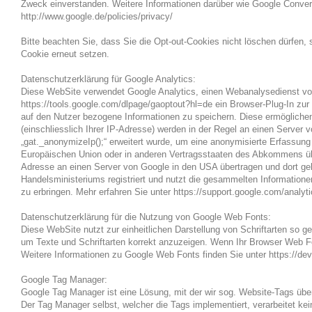
Zweck einverstanden. Weitere Informationen darüber wie Google Conver
http://www.google.de/policies/privacy/
Bitte beachten Sie, dass Sie die Opt-out-Cookies nicht löschen dürfen
Cookie erneut setzen.
Datenschutzerklärung für Google Analytics:
Diese WebSite verwendet Google Analytics, einen Webanalysedienst von
https://tools.google.com/dlpage/gaoptout?hl=de ein Browser-Plug-In zu
auf den Nutzer bezogene Informationen zu speichern. Diese ermögliche
(einschliesslich Ihrer IP-Adresse) werden in der Regel an einen Server
„gat._anonymizeIp();“ erweitert wurde, um eine anonymisierte Erfassung
Europäischen Union oder in anderen Vertragsstaaten des Abkommens übe
Adresse an einen Server von Google in den USA übertragen und dort g
Handelsministeriums registriert und nutzt die gesammelten Information
zu erbringen. Mehr erfahren Sie unter https://support.google.com/analy
Datenschutzerklärung für die Nutzung von Google Web Fonts:
Diese WebSite nutzt zur einheitlichen Darstellung von Schriftarten so g
um Texte und Schriftarten korrekt anzuzeigen. Wenn Ihr Browser Web Fon
Weitere Informationen zu Google Web Fonts finden Sie unter https://dev
Google Tag Manager:
Google Tag Manager ist eine Lösung, mit der wir sog. Website-Tags übe
Der Tag Manager selbst, welcher die Tags implementiert, verarbeitet k