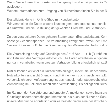
Wenn Sie in Ihrem YouTube-Account eingeloggt sind ermöglichen Sie You
ausloggen.
Weitere Informationen zum Umgang von Nutzerdaten finden Sie in der Da
Bestellabwicklung im Online-Shop mit Kundenkonto:
Wir verarbeiten die Daten unserer Kunden gem. den datenschutzrecht
die Auswahl und die Bestellung der gewählten Produkte und Leistungen,
Zu den verarbeiteten Daten gehören Stammdaten (Bestandsdaten), Komm
sonstige Geschäftspartner. Die Verarbeitung erfolgt zum Zweck der Erb
Session Cookies, z.B. für die Speicherung des Warenkorb-Inhalts und p
Die Verarbeitung erfolgt auf Grundlage des Art. 6 Abs. 1 lit. b (Durchf
und Erfüllung des Vertrages erforderlich. Die Daten offenbaren wir gege
nur dann verarbeitet, wenn dies zur Vertragserfüllung erforderlich ist (
Nutzer können optional ein Nutzerkonto anlegen, indem sie insbesondere
Nutzerkonten sind nicht öffentlich und können von Suchmaschinen, z.B.
vorbehaltlich deren Aufbewahrung ist aus handels- oder steuerrechtlic
Archivierung im Fall einer rechtlichen Verpflichtung. Es obliegt den Nut
Im Rahmen der Registrierung und erneuter Anmeldungen sowie Inanspruch
Grundlage unserer berechtigten Interessen, als auch der Nutzer an Schut
unserer Ansprüche erforderlich oder es besteht hierzu eine gesetzliche V