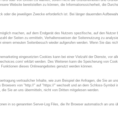
 unsere Website bereitstellen zu können, die Informationssicherheit, die Dur
ck oder die jeweiligen Zwecke erforderlich ist. Bei länger dauernden Aufbewa
möglich machen, auf dem Endgerät des Nutzers spezifische, auf den Nutzer b
ahl der Seiten zu ermitteln, Verhaltensweisen der Seitennutzung zu analysie
 einem erneuten Seitenbesuch wieder aufgerufen werden. Wenn Sie das nicht w
emarketing eingesetzten Cookies kann bei einer Vielzahl der Dienste, vor al
linechoices.com/ erklärt werden. Des Weiteren kann die Speicherung von Cook
lle Funktionen dieses Onlineangebotes genutzt werden können.
tragung vertraulicher Inhalte, wie zum Beispiel der Anfragen, die Sie an un
 Browsers von "http://" auf "https://" wechselt und an dem Schloss-Symbol in
 die Sie an uns übermitteln, nicht von Dritten mitgelesen werden.
nen in so genannten Server-Log Files, die Ihr Browser automatisch an uns übe