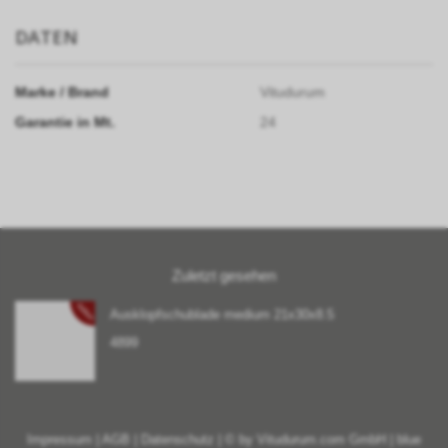
DATEN
Marke / Brand
Vitudurum
Garantie in Mt.
24
Zuletzt gesehen
Aktion
Ausklopfschublade medium 21x30x8.5
4899
Impressum
|
AGB
|
Datenschutz
| © by
Vitudurum.com GmbH
|
blue