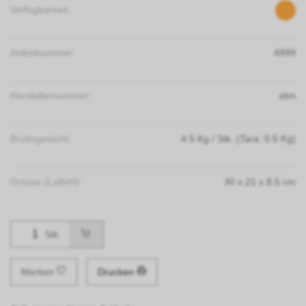
Verfügbarkeit:
Artikelnummer:
4899
Herstellernummer:
slim
Bruttogewicht:
4.5
Kg
/ Stk.
(Tara: 0.5 Kg)
Grösse (LxBxH):
30
x
21
x
8.5
cm
Stk.
Merken
Drucken