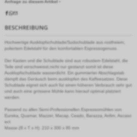
Anfrage zu diesem Artikel ›
BESCHREIBUNG
Hochwertige Ausklopfschublade/Sudschublade aus rostfreiem,
poliertem Edelstahl für den komfortablen Espressogenuss.
Der Kasten und die Schublade sind aus robustem Edelstahl, die
Teile sind verschweisst,nicht nur gestanzt somit ist diese
Ausklopfschublade wasserdicht. Ein gummierter Abschlagstab
dämpft das Geräusch beim ausklopfen des Kaffeesatzes. Diese
Schublade eignet sich auch für einen höheren Verbrauch sehr gut
und auch eine grössere Mühle kann hierauf optimal platziert
werden.
Passend zu allen Semi-Professionellen Espressomühlen von
Eureka, Quamar, Mazzer, Macap, Ceado, Barazza, Anfim, Ascaso
ect
Masse (B x T x H): 210 x 300 x 85 mm