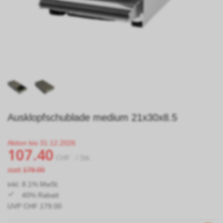
Ausklopfschublade medium 21x30x8.5
Aktion bis 31.12.2026
107.40
CHF
/ Stk.
statt
179.00
inkl. 8.1% MwSt.
40% Rabatt
UVP CHF 179.00