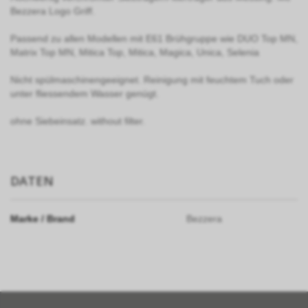
Bezzera Logo Griff.
Passend zu allen Modellen mit E61 Brühgruppe wie DUO Top MN,
Matrix Top MN, Mitica Top, Mitica, Magica, Unica, Selenia
Nicht spülmaschinengeeignet. Reinigung mit feuchtem Tuch oder
unter fliessendem Wasser genügt.
ohne Siebeinsatz. without filter.
DATEN
Marke / Brand
Bezzera