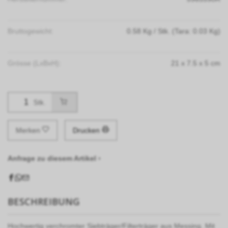
Bruttogewicht:
0.58
Kg
/ Stk.
(Tara: 0.03 Kg)
Grösse (LxBxH):
21
x
7.5
x
5
cm
Stk.
Merken
Drucken
Anfrage zu diesem Artikel ›
BESCHREIBUNG
Hochwertig verchromter Siebträger/Filterträger aus Messing. Mit