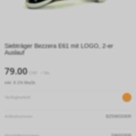
Siebträger Bezzera E61 mit LOGO, 2-er
Auslauf
79.00
CHF
/ Stk.
inkl. 8.1% MwSt.
Verfügbarkeit:
Artikelnummer:
BZ5965590R
Herstellernummer:
5965590R