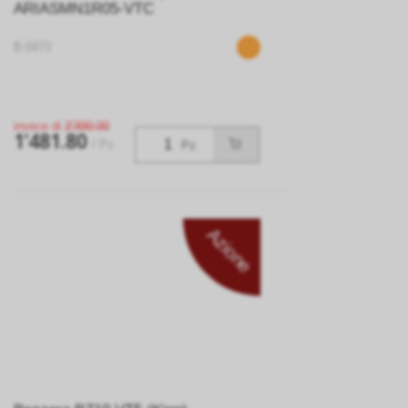
ARIASMN1R05-VTC
B-5973
invece di
2’390.00
1’481.80
/ Pz.
Pz.
Azione