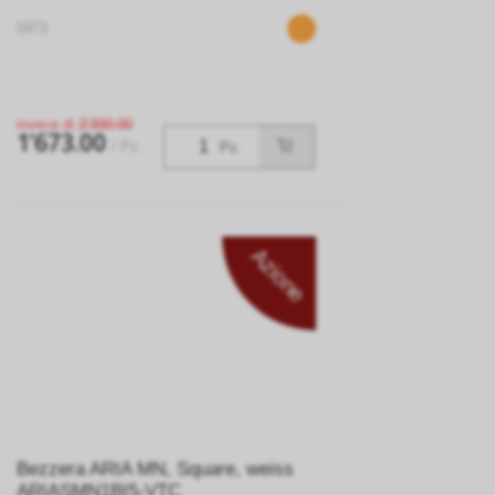
5973
invece di
2’390.00
1’673.00
/ Pz.
Pz.
Azione
Bezzera ARIA MN, Square, weiss
ARIASMN1BI5-VTC