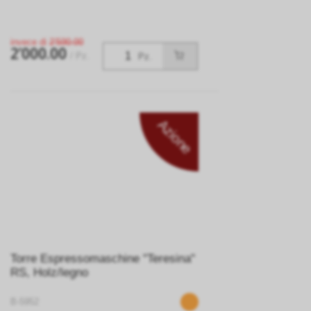
invece di
2’590.00
2’000.00
/ Pz.
Pz.
Azione
Torre Espressomaschine "Teresina"
RS, Holz/legno
B-5952