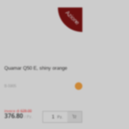
Azione
Quamar Q50 E, shiny orange
B-5905
invece di
628.00
376.80
/ Pz.
Pz.