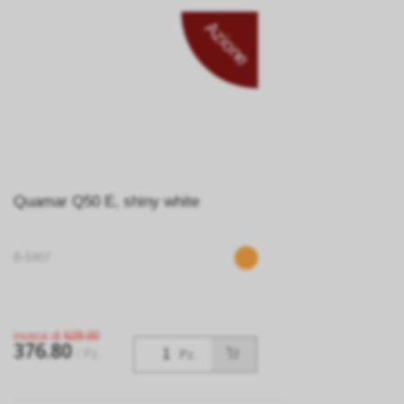
Azione
Quamar Q50 E, shiny white
B-5907
invece di
628.00
376.80
/ Pz.
Pz.