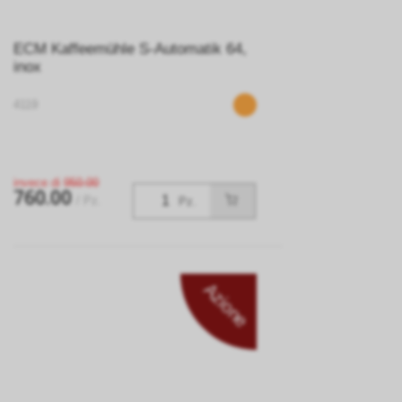
ECM Kaffeemühle S-Automatik 64,
inox
4119
invece di
950.00
760.00
/ Pz.
Pz.
Azione