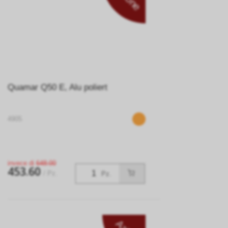
Quamar Q50 E, Alu poliert
4905
invece di
648.00
453.60
/ Pz.
Pz.