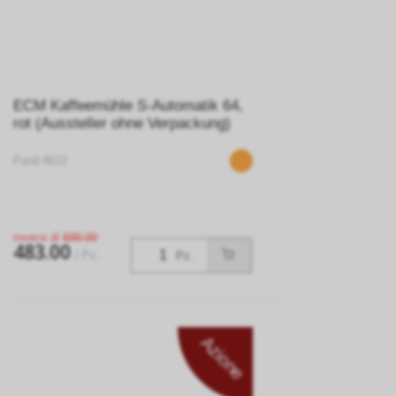
ECM Kaffeemühle S-Automatik 64,
rot (Aussteller ohne Verpackung)
Fund 4612
invece di
690.00
483.00
/ Pz.
Pz.
Azione