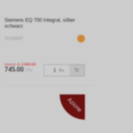
Siemens EQ 700 Integral, silber
schwarz
TQ703D07
invece di
1’490.00
745.00
/ Pz.
Pz.
Azione