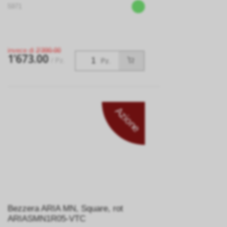
5971
invece di
2’390.00
1’673.00
/ Pz.
Pz.
Azione
Bezzera ARIA MN, Square, rot
ARIASMN1R05-VTC