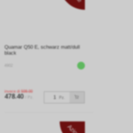
Quamar Q50 E, schwarz matt/dull
black
4902
invece di
598.00
478.40
/ Pz.
Pz.
Azione