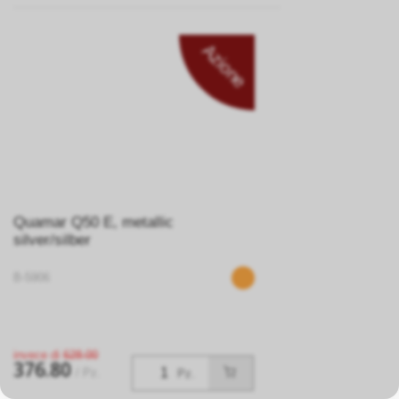
Azione
Quamar Q50 E, metallic
silver/silber
B-5906
invece di
628.00
376.80
/ Pz.
Pz.