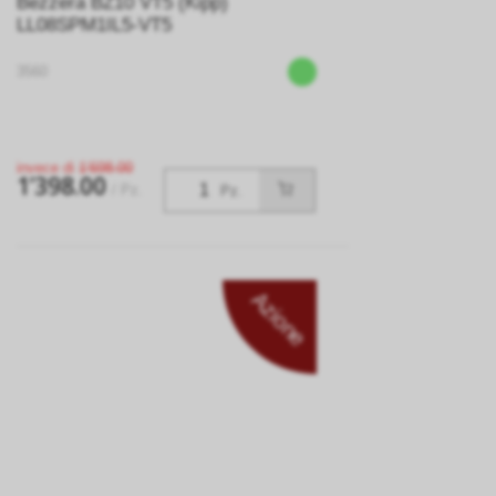
Bezzera BZ10 VT5 (Kipp)
LL08SPM1IL5-VT5
3560
invece di
1’698.00
1’398.00
/ Pz.
Pz.
Azione