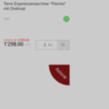
Torre Espressomaschine "Pierino"
mit Drehrad
5947
invece di
1’598.00
1’298.00
/ Pz.
Pz.
Azione