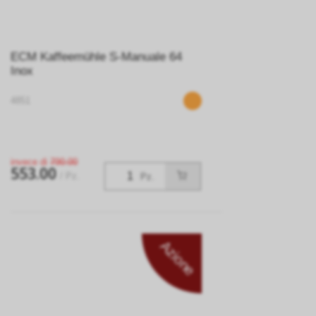
ECM Kaffeemühle S-Manuale 64
Inox
4851
invece di
790.00
553.00
/ Pz.
Pz.
Azione