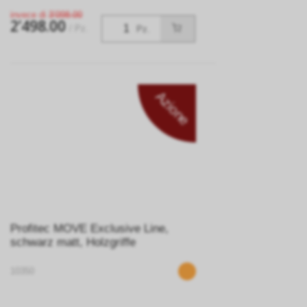
invece di
3’098.00
2’498.00
/ Pz.
Pz.
Azione
Profitec MOVE Exclusive Line,
schwarz matt, Holzgriffe
10350