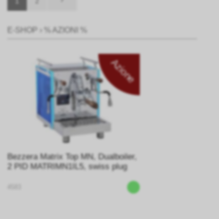
1
2
E-SHOP
›
% AZIONI %
Azione
Bezzera Matrix Top MN, Dualboiler,
2 PID MATRIMN1IL5, swiss plug
4583