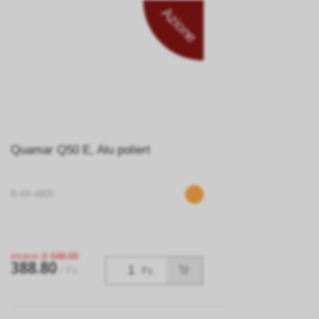
Azione
Quamar Q50 E, Alu poliert
B-WI-4905
invece di
648.00
388.80
/ Pz.
Pz.