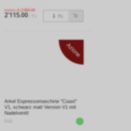
invece di
2’350.00
2’115.00
/ Pz.
Pz.
Azione
Arkel Espressomaschine "Coast"
V1, schwarz matt Version V1 mit
Nadelventil
6162