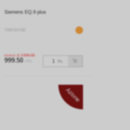
Siemens EQ.9 plus
TI9575X7DE
invece di
1’999.00
999.50
/ Pz.
Pz.
Azione