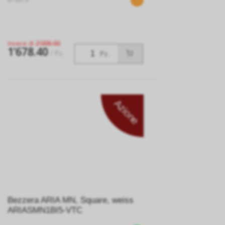
invece di
2’098.00
1’678.40
/ Pz.
Pz.
Azione
Bezzera ARIA MN, Square, weiss
ARIASMN1BI5-VTC