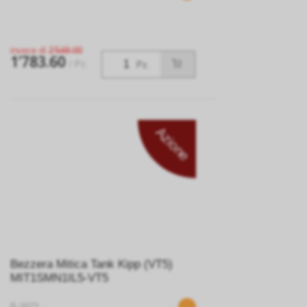
invece di
2’548.00
1’783.60
/ Pz.
Pz.
Azione
Bezzera Mitica Tank Kipp (VT5)
MIT1SMN1IL5-VT5
B-3973