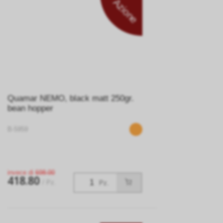
Azione
Quamar NEMO, black matt 250gr.
bean hopper
B-5959
invece di
698.00
418.80
/ Pz.
Pz.