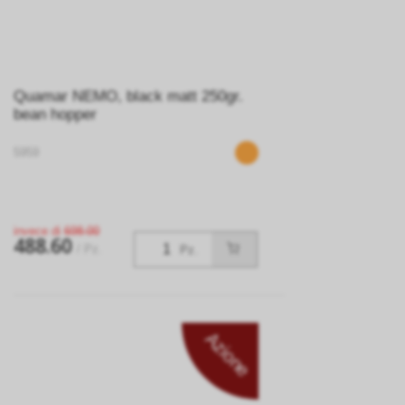
Quamar NEMO, black matt 250gr.
bean hopper
5959
invece di
698.00
488.60
/ Pz.
Pz.
Azione