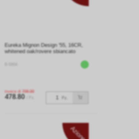
Eureka Mignon Design '55, 16CR,
whitened oak/rovere sbiancato
B-5804
invece di
798.00
478.80
/ Pz.
Pz.
Azione