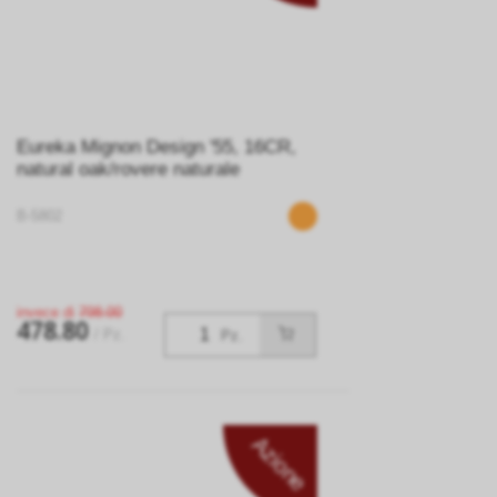
Eureka Mignon Design '55, 16CR,
natural oak/rovere naturale
B-5802
invece di
798.00
478.80
/ Pz.
Pz.
Azione