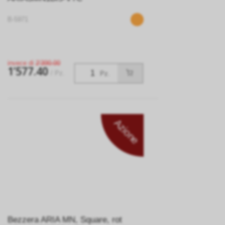
B-5971
invece di
2’390.00
1’577.40
/ Pz.
Pz.
Azione
Bezzera ARIA MN, Square, rot