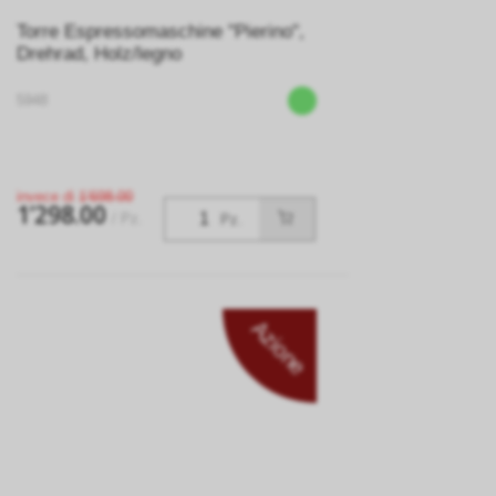
Torre Espressomaschine "Pierino",
Drehrad, Holz/legno
5948
invece di
1’698.00
1’298.00
/ Pz.
Pz.
Azione