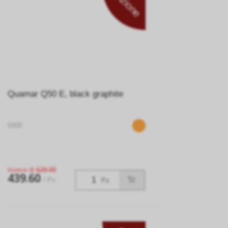
Azione
Quamar Q50 E, black graphite
5908
invece di
628.00
439.60
/ Pz.
Pz.