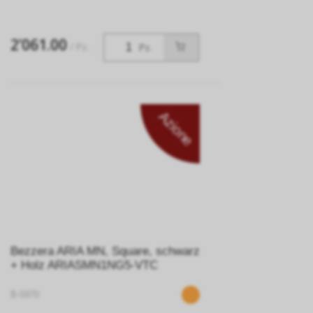
2’061.00
/ Pz.
Pz.
Azione
Bezzera ARIA MN, Square, schwarz
+ Holz ARIASMN1NG5-VTC
B-5970