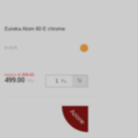
Eureka Atom 60 E chrome
B-4575
invece di
898.00
499.00
/ Pz.
Pz.
Azione