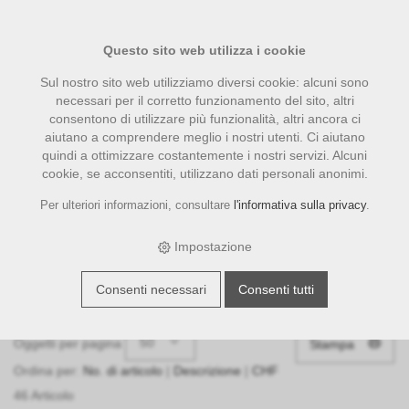
Questo sito web utilizza i cookie
Sul nostro sito web utilizziamo diversi cookie: alcuni sono
necessari per il corretto funzionamento del sito, altri
consentono di utilizzare più funzionalità, altri ancora ci
aiutano a comprendere meglio i nostri utenti. Ci aiutano
quindi a ottimizzare costantemente i nostri servizi. Alcuni
cookie, se acconsentiti, utilizzano dati personali anonimi.
Per ulteriori informazioni, consultare
l'informativa sulla privacy
.
Jura Zubehör und
Pflegeprodukte
Impostazione
Filter
Consenti necessari
Consenti tutti
50
Oggetti per pagina
Stampa
Ordina per:
No. di articolo
|
Descrizione
|
CHF
46 Articolo