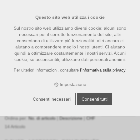
Questo sito web utilizza i cookie
Sul nostro sito web utilizziamo diversi cookie: alcuni sono
necessari per il corretto funzionamento del sito, altri
consentono di utilizzare più funzionalità, altri ancora ci
aiutano a comprendere meglio i nostri utenti. Ci aiutano
quindi a ottimizzare costantemente i nostri servizi. Alcuni
cookie, se acconsentiti, utilizzano dati personali anonimi.
Per ulteriori informazioni, consultare
l'informativa sulla privacy
.
ECM Zubehör
Impostazione
Filter
Consenti necessari
Consenti tutti
50
Oggetti per pagina
Stampa
Ordina per:
No. di articolo
|
Descrizione
|
CHF
14 Articolo