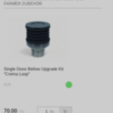
FARMER ZUBEHÖR
Single Dose Bellow Upgrade Kit
"Crema Loop"
6176
70.00
/ Pz.
Pz.