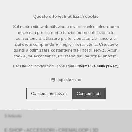
Questo sito web utilizza i cookie
Sul nostro sito web utilizziamo diversi cookie: alcuni sono
necessari per il corretto funzionamento del sito, altri
consentono di utilizzare più funzionalità, altri ancora ci
aiutano a comprendere meglio i nostri utenti. Ci aiutano
quindi a ottimizzare costantemente i nostri servizi. Alcuni
cookie, se acconsentiti, utilizzano dati personali anonimi.
Per ulteriori informazioni, consultare
l'informativa sulla privacy
.
CremaLoop | 3D Farmer
Zubehör
Impostazione
Filter
Consenti necessari
Consenti tutti
Stampa
Ordina per:
No. di articolo
|
Descrizione
|
CHF
3 Articolo
E-SHOP
›
ACCESSORI
›
CREMALOOP | 3D