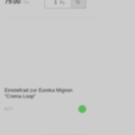
79.00
/ Pz.
Pz.
Einstellrad zur Eureka Mignon
"Crema Loop"
6177