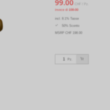
99.00
CHF
/ Pz.
invece di
198.00
incl. 8.1% Tasse
50% Sconto
MSRP CHF 198.00
Pz.