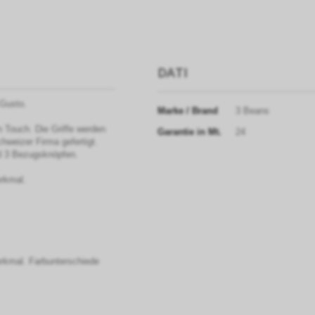
DATI
 Gusto.
Marke / Brand
3 Beans
 Touch. Die Griffe werden
Garantie in Mt.
24
chweizer Firma gefertigt.
nd 3 Bezugsknöpfen.
erkmal.
erkmal. Farbunterschiede