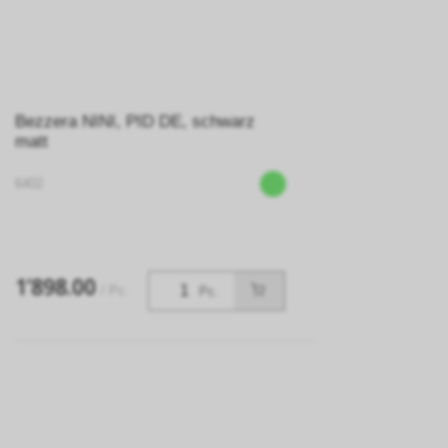
Bezzera NINI, PID DE, schwarz
matt
6402
1’898.00
/ Pc.
Pc.