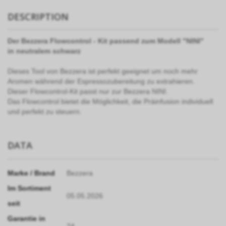
DESCRIPTION
Der Bezzera Flowcontrol - Kit passend zum Modell "NINI"
in neutralem schwarz
Dieses Tool von Bezzera ist perfekt geeignet um noch mehr
Aromen während der Espressozubereitung zu extrahieren.
Dieser Flowcontrol-Kit passt nur zur Bezzera NINI.
Das Flowcontrol bietet die Möglichkeit, die Präinfusion individuell
und perfekt zu steuern.
DATA
Marke / Brand
Bezzera
Im Sortiment
05.05.2026
seit
Garantie in