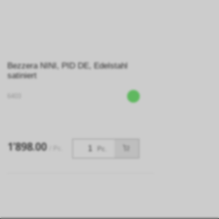
Bezzera NINI, PID DE, Edelstahl
satiniert
6403
1’898.00
/ Pc.
Pc.