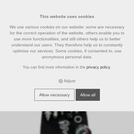
This website uses cookies
We use various cookies on our website: some are necessary
for the correct operation of the website, others enable you to
use more functionalities, and still others help us to better
understand our users. They therefore help us to constantly
optimise our services. Some cookies, if consented to, use
anonymous personal data.
You can find more information in the
privacy policy
.
›
›
›
E-Shop
accesories
Bezzera Zubehör
Bezzera NINI Flowcontrol
Kit, Kunststoff schwarz
Adjust
Allow necessary
Allow all