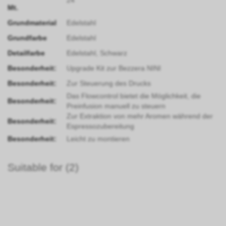
24
Mt.
Grundmaterial
Edelstahl
Grundfarbe
Edelstahl
Detailfarbe
Edelstahl, Schwarz
Besonderheit:
Upgrade Kit zur Bezzera NINI
Besonderheit:
Zur Steuerung des Drucks
Das Flowcontrol bietet die Möglichkeit, die
Besonderheit:
Preinfusion manuell zu steuern
Zur Extraktion von mehr Aromen während der
Besonderheit:
Espressozubereitung
Besonderheit:
Leicht zu montieren
Suitable for (2)