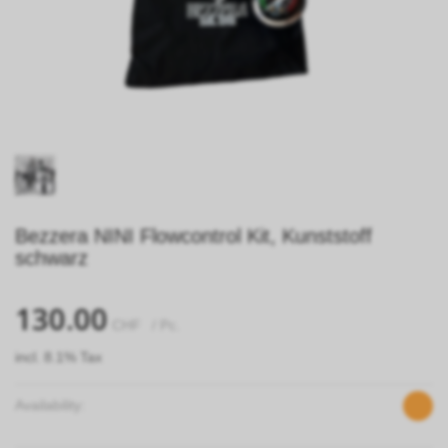
Bezzera NINI Flowcontrol Kit, Kunststoff
schwarz
130.00
CHF
/ Pc.
incl. 8.1% Tax
Availability: