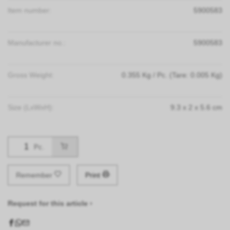
Item number:
5900583
Manufacturer no.:
5900583
Gross Weight:
0.355
Kg
/ Pc.
(Tare: 0.005 Kg)
Size (LxWxH):
9.3
x
2
x
5.6
cm
Pc.
Remember
Print
Request for this article ›