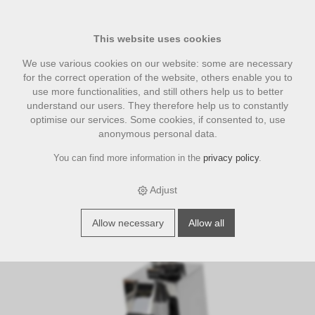
This website uses cookies
We use various cookies on our website: some are necessary
for the correct operation of the website, others enable you to
use more functionalities, and still others help us to better
understand our users. They therefore help us to constantly
optimise our services. Some cookies, if consented to, use
anonymous personal data.
You can find more information in the
privacy policy
.
›
›
›
E-Shop
accesories
Eurista_Brewspire Zubehör
Eurista
Veredelungsset Mignon Single Dose, Nuss
Adjust
Allow necessary
Allow all