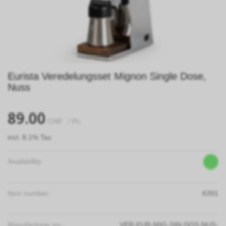
Eurista Veredelungsset Mignon Single Dose,
Nuss
89.00
CHF
/ Pc.
incl. 8.1% Tax
Availability:
Item number:
6391
Manufacturer no.:
VER-EUR-MIG-SIN-DOS-NUS-