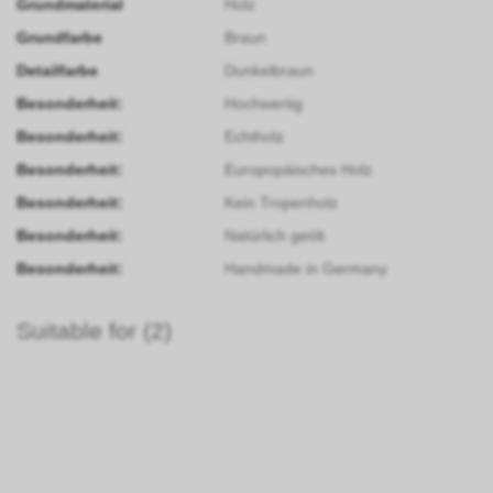
Grundmaterial
Holz
Grundfarbe
Braun
Detailfarbe
Dunkelbraun
Besonderheit:
Hochwertig
Besonderheit:
Echtholz
Besonderheit:
Europopäisches Holz
Besonderheit:
Kein Tropenholz
Besonderheit:
Natürlich geölt
Besonderheit:
Handmade in Germany
Suitable for (2)