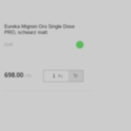
Eureka Mignon Oro Single Dose
PRO, schwarz matt
6148
698.00
/ Pc.
Pc.