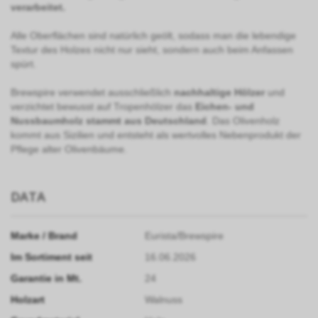
verarbeitet.
Alle Oberflächen sind natürlich geölt, sodass man die lebendige
Textur des Holzes nicht nur sieht, sondern auch beim Anfassen
spürt.
Brewspire verwendet ausschließlich
nachhaltige H
ö
lzer
und
verzichtet bewusst auf Tropenhölzer das
Eichen- und
Nussbaumholz stammt aus Deutschland
. Das Olivenholz
kommt aus Sizilien und entsteht als wertvolles Nebenprodukt der
Pflege alter Olivenbäume.
DATA
Marke / Brand
Eurista/Brewspire
Im Sortiment seit
16.06.2026
Garantie in Mt.
24
Holzart
Walnuss