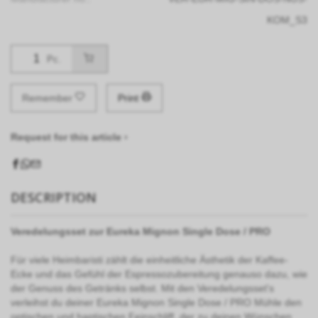
KOM_S3
Pc.
Remember
Print
Request for this article ›
DESCRIPTION
Veredelungsset zur Eureka Mignon Single Dose / PRO
Für viele Heimbaristi zählt die einheitliche Ästhetik der Kaffee-
Ecke und das Gefühl der Espressozubereitung genauso dazu, wie
der Genuss des Getränks selbst. Mit den Veredelungsset's
verleihst du deiner Eureka Mignon Single Dose / PRO Mühle den
optischen und haptischen Feinschliff, der zu deinen Wünschen