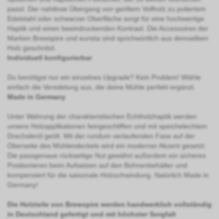
passt. Der nahtlose Übergang von geöltem Vollholz zu poliertem
Edelstahl oder schwarzer Oberfläche sorgt für eine hochwertige
Haptik und einen beeindruckenden Kontrast. Die Accessoires der
Marken Brewspire und eurista sind sprichwörtlich aus demselben
Holz geschnitzt.
Individuell konfigurierbar
Du benötigst nur ein einzelnes Upgrade? Kein Problem! Wähle
einfach die Veredelung aus, die deine Mühle perfekt ergänzt.
Made in Germany
Unter Wahrung der charakteristischen Echtholzhaptik werden
unsere Holzapplikationen feingeschliffen und mit speichelechtem
Drechsleröl geölt. Mit der rundum verlaufenden Fase auf der
Oberseite des Mühlendeckels wird ein moderner Akzent gesetzt.
Die passgenaue rückseitige Nut gewährt außerdem ein sicheres
Positionieren beim Aufsetzen auf den Bohnenbehälter und
kompensiert für die saisonale Holzschwindung. Natürlich Made in
Germany!
Die Holzteile von Brewspire werden handwerklich vollst
ä
ndig
in Deutschland gefertigt und mit h
ö
chster Sorgfalt