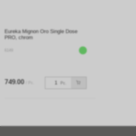
Eureka Mignon Oro Single Dose
PRO, chrom
6149
749.00
/ Pc.
Pc.