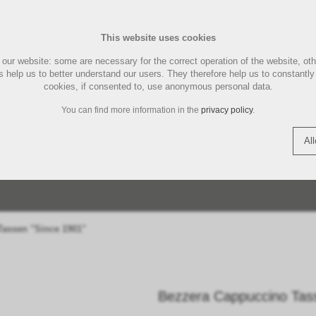
KAFFEE-GEMAHLEN
KAFFEE
This website uses cookies
UND
CHINEN
MARKEN
LUCAFFÉ MASCHINEN
ILLYCAFFE
LA MARZOCCO ZUBEHÖR
MAGIST
LUCAFFÉ
MOTTA 
E
our website: some are necessary for the correct operation of the website, ot
PFLEGE
act
Shopping Cart (
0
)
Englis
hers help us to better understand our users. They therefore help us to constant
PAD- KAPSELMASCHINE
ENTKAL
cookies, if consented to, use anonymous personal data.
REINIG
THREE BEANS SMART
SIEMENS
TORRE 
You can find more information in the
privacy policy
.
N
ÖR
TEILE
QUICK MILL MASCHINEN
TEE | FOOD
QUICK MILL ERSATZTEILE
COFFEE TOOLS
KAFFEE
ZUBEHÖ
Al
TAMPERSTATION |
ERGRIFF
TASSEN 
COFFEE
ACCESORIES
SPARE PARTS
TAMPERMATTE
Tassen "Since 1901"
Bezzera Cappuccino Tas