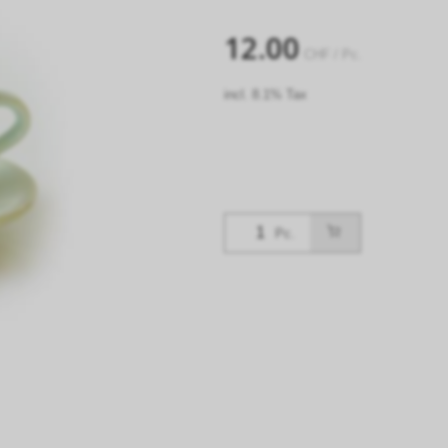
12.00
CHF
/ Pc.
incl. 8.1% Tax
Pc.