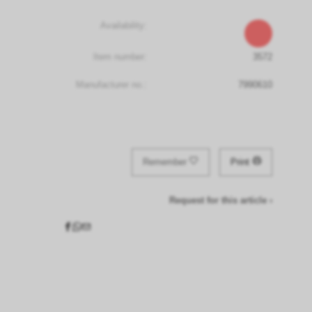
Availability:
Item number:
3572
Manufacturer no.:
7990610
Remember
Print
Request for this article ›