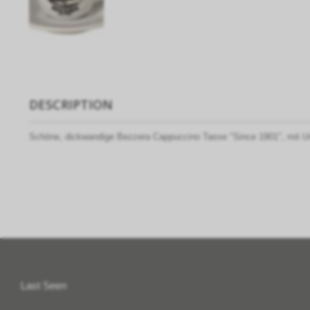
DESCRIPTION
Schöne, dickwandige Bezzera Cappuccino Tasse "Since 1901", mit Unt
Last Seen