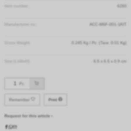
Item number:
6260
Manufacturer no.:
ACC-M6F-001-1KIT
Gross Weight:
0.245
Kg
/ Pc.
(Tare: 0.01 Kg)
Size (LxWxH):
6.5
x
6.5
x
0.9
cm
Pc.
Remember
Print
Request for this article ›