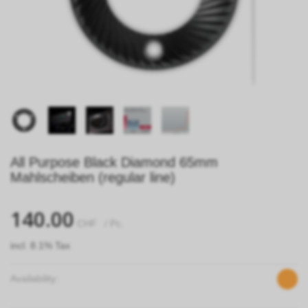
All Purpose Black Diamond 65mm
Mahlscheiben (regular line)
140.00
CHF
/ Pc.
incl. 8.1% Tax
Availability: