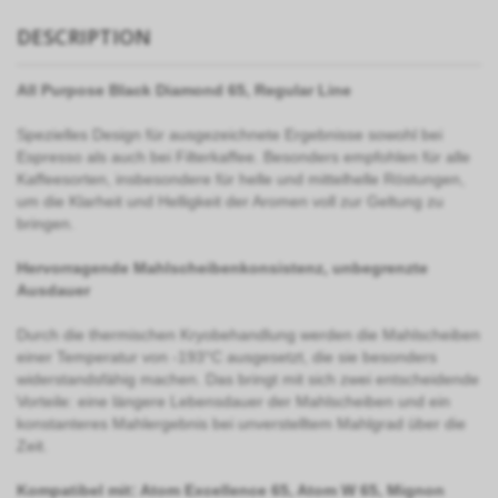
DESCRIPTION
All Purpose Black Diamond 65, Regular Line
Spezielles Design für ausgezeichnete Ergebnisse sowohl bei
Espresso als auch bei Filterkaffee. Besonders empfohlen für alle
Kaffeesorten, insbesondere für helle und mittelhelle Röstungen,
um die Klarheit und Helligkeit der Aromen voll zur Geltung zu
bringen.
Hervorragende Mahlscheibenkonsistenz, unbegrenzte
Ausdauer
Durch die thermischen Kryobehandlung werden die Mahlscheiben
einer Temperatur von -193°C ausgesetzt, die sie besonders
widerstandsfähig machen. Das bringt mit sich zwei entscheidende
Vorteile: eine längere Lebensdauer der Mahlscheiben und ein
konstanteres Mahlergebnis bei unverstelltem Mahlgrad über die
Zeit.
Kompatibel mit: Atom Excellence 65, Atom W 65, Mignon