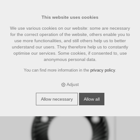
This website uses cookies
We use various cookies on our website: some are necessary
for the correct operation of the website, others enable you to
use more functionalities, and still others help us to better
understand our users. They therefore help us to constantly
optimise our services. Some cookies, if consented to, use
anonymous personal data.
You can find more information in the
privacy policy
.
›
›
›
E-Shop
accesories
Eureka Zubehör
All Purpose Black
Diamond 65mm Mahlscheiben (regular line)
Adjust
Allow necessary
Allow all