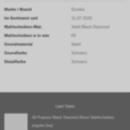
Marke / Brand
Eureka
Im Sortiment seit
11.07.2025
Mahlscheiben-Mat.
Stahl Black Diamond
Mahlscheiben ø in mm
65
Grundmaterial
Stahl
Grundfarbe
Schwarz
Detailfarbe
Schwarz
Last Seen
All Purpose Black Diamond 65mm Mahlscheiben
(regular line)