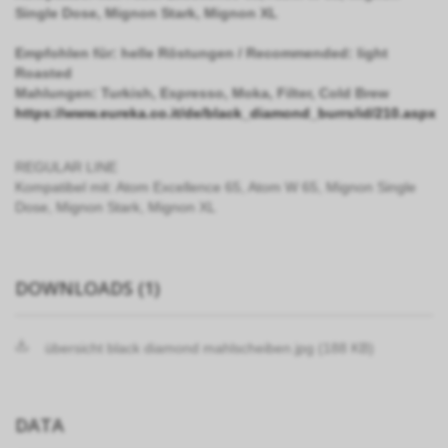
Single Dose, Mignon Stark, Mignon XL
Empfohlen f
ü
r: helle R
ö
stungen / Recommended: light
Roasted
Mahlungen: Turkish, Espresso, Moka, Filter, Cold Brew
https://www.eureka.co.it/de/black_diamond_burrs/id/210.aspx
REGULAR LINE
Kompatibel mit: Atom Excellence 65, Atom W 65, Mignon Single
Dose, Mignon Stark, Mignon XL
DOWNLOADS (1)
übersicht black diamond mahlscheiben.jpg (188 KB)
DATA