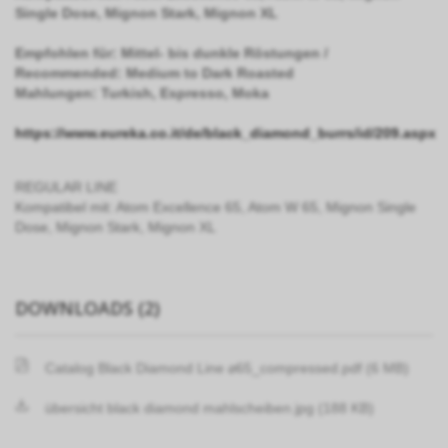
Single Dose, Mignon Stark, Mignon XL
Empfohlen f
ü
r: Mittel- bis dunkle R
ö
stungen /
Recommended: Medium to Dark Roasted
Mahlungen: Turkish, Espresso, Moka
https://www.eureka.co.it/de/black_diamond_burrs/id/209.aspx
REGULAR LINE
Kompatibel mit: Atom Excellence 65, Atom W 65, Mignon Single
Dose, Mignon Stark, Mignon XL
DOWNLOADS (2)
Catalog Black Diamond Line ⌀65_compressed.pdf (6 MB)
übersicht black diamond mahlscheiben.jpg (188 KB)