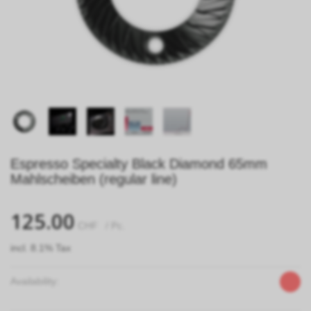
Espresso Specialty Black Diamond 65mm
Mahlscheiben (regular line)
125.00
CHF
/ Pc.
incl. 8.1% Tax
Availability: