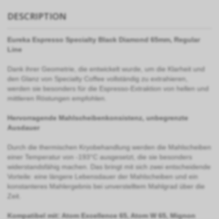
DESCRIPTION
Eureka Espresso Specialty Black Diamond 65mm, Regular
Line
Dank ihrer Geometrie, die entwickelt wurde, um die Klarheit und
den Glanz von Specialty Coffee vollständig zu extrahieren,
werden sie besonders für die Espresso-Extraktion von hellen und
mittleren Röstungen empfohlen.
Hervorragende Mahlscheibenkonsistenz, unbegrenzte
Ausdauer
Durch die thermischen Kryobehandlung werden die Mahlscheiben
einer Temperatur von -193°C ausgesetzt, die sie besonders
widerstandsfähig machen. Das bringt mit sich zwei entscheidende
Vorteile: eine längere Lebensdauer der Mahlscheiben und ein
konstanteres Mahlergebnis bei unverstelltem Mahlgrad über die
Zeit.
Kompatibel mit: Atom Excellence 65, Atom W 65, Mignon