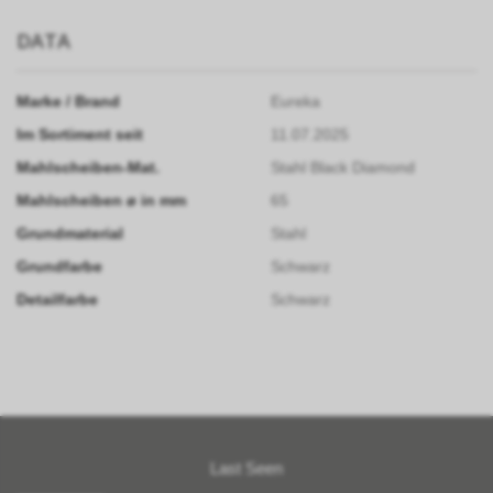
DATA
Marke / Brand
Eureka
Im Sortiment seit
11.07.2025
Mahlscheiben-Mat.
Stahl Black Diamond
Mahlscheiben ø in mm
65
Grundmaterial
Stahl
Grundfarbe
Schwarz
Detailfarbe
Schwarz
Last Seen