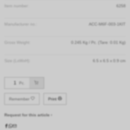
Item number:
6258
Manufacturer no.:
ACC-M6F-003-1KIT
Gross Weight:
0.245
Kg
/ Pc.
(Tare: 0.01 Kg)
Size (LxWxH):
6.5
x
6.5
x
0.9
cm
Pc.
Remember
Print
Request for this article ›