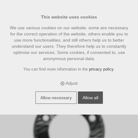
This website uses cookies
We use various cookies on our website: some are necessary
for the correct operation of the website, others enable you to
use more functionalities, and still others help us to better
understand our users. They therefore help us to constantly
optimise our services. Some cookies, if consented to, use
anonymous personal data.
You can find more information in the
privacy policy
.
›
›
›
E-Shop
accesories
Eureka Zubehör
Espresso Specialty Black
Diamond 65mm Mahlscheiben (regular line)
Adjust
Allow necessary
Allow all