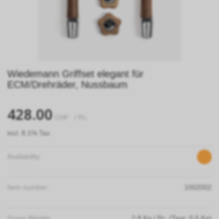
Wiedemann Griffset elegant für
ECM/Drehräder, Nussbaum
428.00
CHF
/ Pc.
incl. 8.1% Tax
Availability:
Item number:
1002002
Gross Weight:
2.8
Kg
/ Pc.
(Tare: 0.6 Kg)