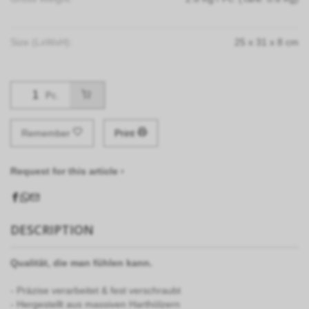
Size (LxWxH):
25
x
31
x
8
cm
Pc.
Remember
Print
Request for this article ›
DESCRIPTION
Qualit
ä
t, die man f
ü
hlen kann.
- Präzise verarbeitet & fest verschraubt
- Hergestellt aus massiven Harthölzern