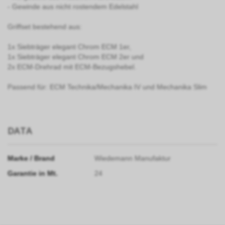
- Gewinde aus nicht rostendem Edelstahl
Griffset bestehend aus:
1x Siebträger elegant Chrom ECM 1er,
1x Siebträger elegant Chrom ECM 2er und
2x ECM-Drehrad mit ECM-Bezugshebel.
Passend für: ECM Technika/Mechanika IV und Mechanika Slim
DATA
Marke / Brand
Wiedemann Manufaktur
Garantie in Mt.
24