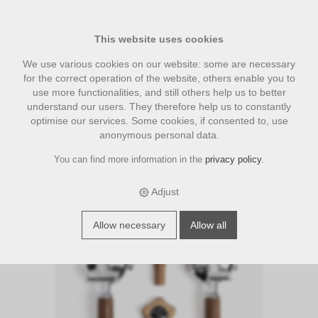
This website uses cookies
We use various cookies on our website: some are necessary
for the correct operation of the website, others enable you to
use more functionalities, and still others help us to better
understand our users. They therefore help us to constantly
optimise our services. Some cookies, if consented to, use
anonymous personal data.
You can find more information in the
privacy policy
.
›
›
›
E-Shop
accesories
Wiedemann Holz Zubehör
Wiedemann
Griffset elegant für ECM/Drehräder, Nussbaum
Adjust
Allow necessary
Allow all