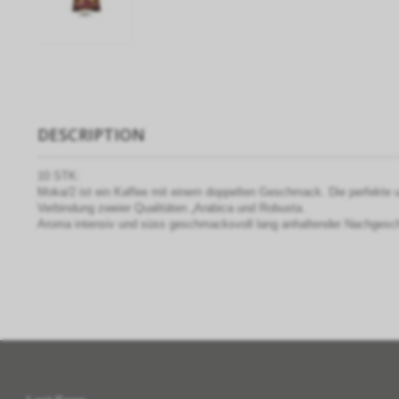
DESCRIPTION
10 STK:
Moka/2 ist ein Kaffee mit einem doppelten Geschmack. Die perfekte
Verbindung zweier Qualitäten „Arabica und Robusta.
Aroma intensiv und süss geschmacksvoll lang anhaltender Nachges