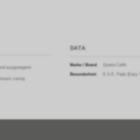
DATA
Marke / Brand
Quarta Caffè
 und ausgewogene
Besonderheit:
E.S.E. Pads (Easy 
chmack cremig