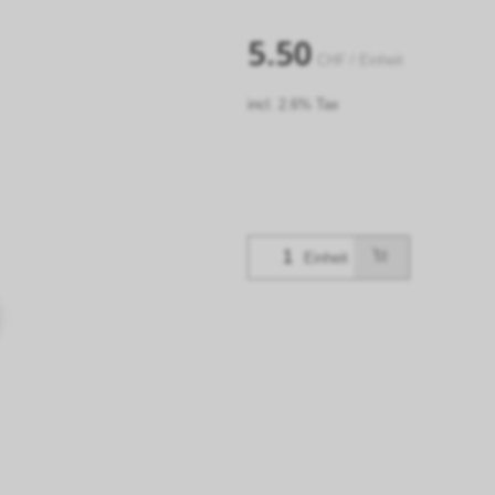
5.50
CHF
/ Einheit
incl. 2.6% Tax
Einheit