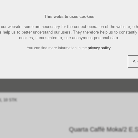
PFLEGE
This website uses cookies
UND
PAD- KAPSELMASCHINE
ENTKAL
MARKEN
CHINEN
LA MARZOCCO ZUBEHÖR
ILLYCAFFE
LUCAFFÉ MASCHINEN
MOTTA 
LUCAFFÉ
MAGIST
E
REINIG
our website: some are necessary for the correct operation of the website, ot
act
Shopping Cart (
0
)
Englis
hers help us to better understand our users. They therefore help us to constant
cookies, if consented to, use anonymous personal data.
THREE BEANS SMART
TAMPERSTATION |
TORRE 
SIEMENS
You can find more information in the
privacy policy
.
ÖR
ERGRIFF
TEILE
N
TEE | FOOD
QUICK MILL ERSATZTEILE
QUICK MILL MASCHINEN
TASSEN 
COFFEE TOOLS
TAMPERMATTE
ZUBEHÖ
KAFFEE
Al
DLE
COFFEE
CATEGORIES
SPARE PARTS
d, 10 STK
Quarta Caffè Moka/2 E.S