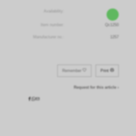
Availability:
Item number:
Qc1250
Manufacturer no.:
1257
Remember
Print
Request for this article ›