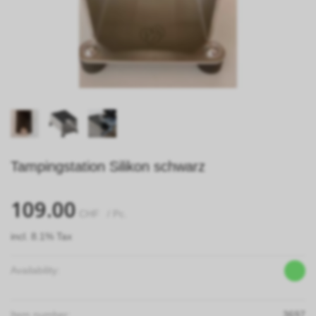
Tampingstation Silikon schwarz
109.00
CHF
/ Pc.
incl. 8.1% Tax
Availability:
Item number:
3697