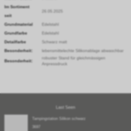
Im Sortiment
26.05.2025
seit
Grundmaterial
Edelstahl
Grundfarbe
Edelstahl
Detailfarbe
Schwarz matt
Besonderheit:
lebensmittelechte Silikonablage abwaschbar
robuster Stand für gleichmässigen
Besonderheit:
Anpressdruck
Last Seen
Tampingstation Silikon schwarz
3697