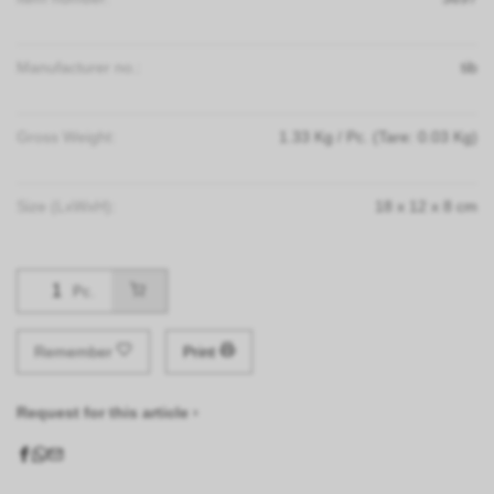
Manufacturer no.:
tib
Gross Weight:
1.33
Kg
/ Pc.
(Tare: 0.03 Kg)
Size (LxWxH):
18
x
12
x
8
cm
Pc.
Remember
Print
Request for this article ›