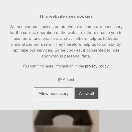
This website uses cookies
We use various cookies on our website: some are necessary
for the correct operation of the website, others enable you to
use more functionalities, and still others help us to better
understand our users. They therefore help us to constantly
optimise our services. Some cookies, if consented to, use
anonymous personal data.
You can find more information in the
privacy policy
.
›
›
›
E-Shop
accesories
JoeFrex Zubehör
Tampingstation Silikon
schwarz
Adjust
Allow necessary
Allow all