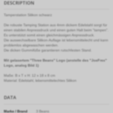
DESCRIPTION
Tamperstation Silikon schwarz
Die robuste Tamping Station aus 4mm dickem Edelstahl sorgt für
einen stabilen Anpressdruck und einen guten Halt beim "tampen".
Es unterstützt somit einen gleichmässigen Anpressdruck.
Die auswechselbare Silikon-Auflage ist lebensmittelecht und kann
problemlos abgewaschen werden.
Die dicken Gummifüße garantieren rutschfesten Stand.
Mit gelasertem "Three Beans" Logo (anstelle des "JoeFrex"
Logo, analog Bild 1)
Maße: B x T x H: 12 x 18 x 8 cm
Material: Edelstahl, lebensmittelechtes Silikon
DATA
Marke / Brand
3 Beans