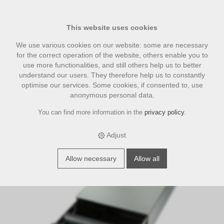
This website uses cookies
We use various cookies on our website: some are necessary
for the correct operation of the website, others enable you to
use more functionalities, and still others help us to better
understand our users. They therefore help us to constantly
optimise our services. Some cookies, if consented to, use
anonymous personal data.
You can find more information in the
privacy policy
.
›
›
›
E-Shop
accesories
Bezzera Zubehör
Ausklopfschublade
Vitudurum Exclusive poliert/glanz
Adjust
Allow necessary
Allow all