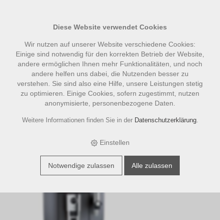
Diese Website verwendet Cookies
Wir nutzen auf unserer Website verschiedene Cookies:
Einige sind notwendig für den korrekten Betrieb der Website,
andere ermöglichen Ihnen mehr Funktionalitäten, und noch
andere helfen uns dabei, die Nutzenden besser zu
verstehen. Sie sind also eine Hilfe, unsere Leistungen stetig
zu optimieren. Einige Cookies, sofern zugestimmt, nutzen
anonymisierte, personenbezogene Daten.
Weitere Informationen finden Sie in der
Datenschutzerklärung
.
Highlights - erlesene
Alle anzeigen
Kaffeesorten, neue
Einstellen
Kaffeemaschinen, top Kaffeemühlen &
Barista-Zubehör (20)
Notwendige zulassen
Alle zulassen