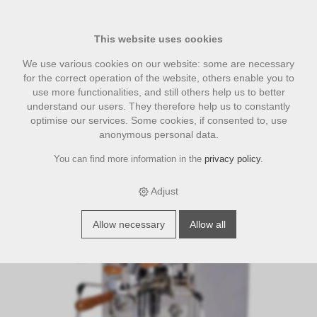
This website uses cookies
We use various cookies on our website: some are necessary
for the correct operation of the website, others enable you to
use more functionalities, and still others help us to better
understand our users. They therefore help us to constantly
optimise our services. Some cookies, if consented to, use
anonymous personal data.
You can find more information in the
privacy policy
.
›
›
›
E-Shop
coffee machines
Torre Espresso Maschinen
Torre
Espressomaschine "Teresina" RS, Holz/legno
Adjust
S
p
e
c
i
a
l
f
f
e
Allow necessary
Allow all
o
r