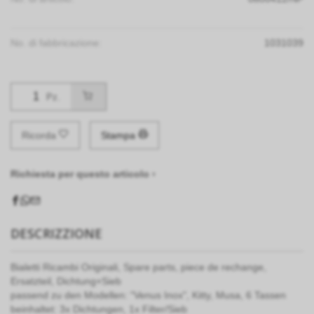
No. di fabbricazione:
1031039
Pz.
Ricorda
Stampa
Richiesta per questo articolo ›
DESCRIZZIONE
Bialetti Ricambi Originali, Spare parts, piece de rechange,
Ersatzteil, Dichtung+Sieb
passend zu den Modellen: "Venus Inox", Kitty, Musa, 6 Tassen
beinhaltet: 3x Dichtungen, 1x Filter/Sieb