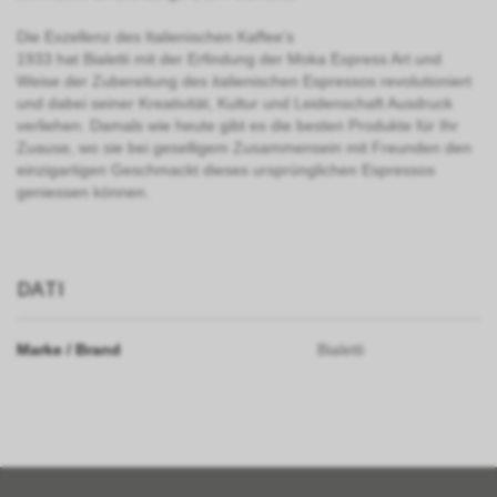
Die Exzellenz des Italienischen Kaffee's
1933 hat Bialetti mit der Erfindung der Moka Express Art und
Weise der Zubereitung des italienischen Espressos revolutioniert
und dabei seiner Kreativität, Kultur und Leidenschaft Ausdruck
verliehen. Damals wie heute gibt es die besten Produkte für Ihr
Zuause, wo sie bei geselligem Zusammensein mit Freunden den
einzigartigen Geschmackt dieses ursprünglichen Espressos
geniessen können.
DATI
Marke / Brand
Bialetti