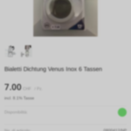
Bialetti Dichtung Venus Inox 6 Tassen
7.00
CHF
/ Pz.
incl. 8.1% Tasse
Disponibilità:
No. di articolo:
0800412/NP