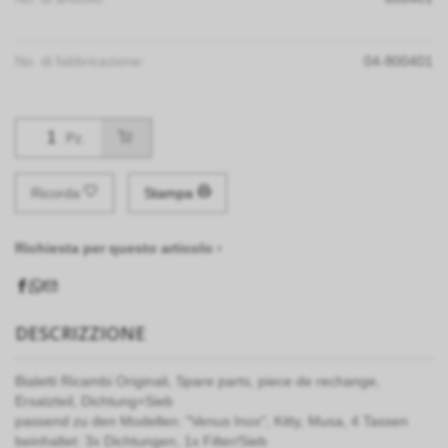
No. di fabbricazione:
04-800401
Pz.
Ricorda
Stampa
Richiesta per questo articolo ›
DESCRIZZIONE
Bialetti Ricambi Originali, Spare parts, piece de rechange,
Ersatzteil, Dichtung+Sieb
passend zu den Modellen: "Venus Inox", Kitty, Musa, 4 Tassen
beinhaltet: 3x Dichtungen, 1x Filter/Sieb