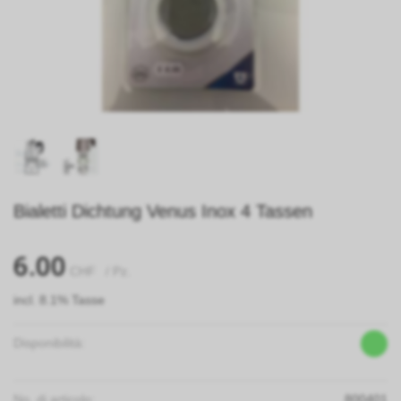
Bialetti Dichtung Venus Inox 4 Tassen
6.00
CHF
/ Pz.
incl. 8.1% Tasse
Disponibilità:
No. di articolo:
800401