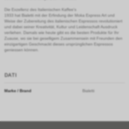
Die Exzellenz des Italienischen Kaffee's
1933 hat Bialetti mit der Erfindung der Moka Express Art und
Weise der Zubereitung des italienischen Espressos revolutioniert
und dabei seiner Kreativität, Kultur und Leidenschaft Ausdruck
verliehen. Damals wie heute gibt es die besten Produkte für Ihr
Zuause, wo sie bei geselligem Zusammensein mit Freunden den
einzigartigen Geschmackt dieses ursprünglichen Espressos
geniessen können.
DATI
Marke / Brand
Bialetti