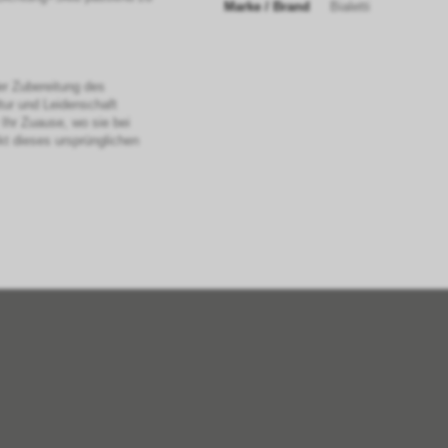
Marke / Brand
Bialetti
er Zubereitung des
ltur und Leidenschaft
 Ihr Zuause, wo sie bei
t dieses ursprünglichen