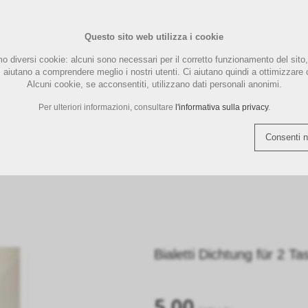
PFLEGE
Questo sito web utilizza i cookie
UND
PAD- KAPSELMASCHINE
ENTKAL
CHINEN
MARKEN
LUCAFFÉ MASCHINEN
ILLYCAFFE
LA MARZOCCO ZUBEHÖR
MAGIST
LUCAFFÉ
MOTTA 
E
REINIG
mo diversi cookie: alcuni sono necessari per il corretto funzionamento del sito, 
tattaci
Carrello spesa (
0
)
Italiano
Ca
ci aiutano a comprendere meglio i nostri utenti. Ci aiutano quindi a ottimizzare
Alcuni cookie, se acconsentiti, utilizzano dati personali anonimi.
THREE BEANS SMART
TAMPERSTATION |
SIEMENS
TORRE 
Per ulteriori informazioni, consultare
l'informativa sulla privacy
.
N
ÖR
TEILE
ERGRIFF
QUICK MILL MASCHINEN
TEE | FOOD
QUICK MILL ERSATZTEILE
TASSEN 
COFFEE TOOLS
TAMPERMATTE
KAFFEE
ZUBEHÖ
Consenti n
ACCESSORI
PEZZI DI RICAMBIO
BUNDLE / F
Bialetti Dichtung für 2 T
5.00