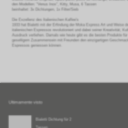
den Modellen: "Venus Inox", Kitty, Musa, 6 Tassen
beinhaltet: 3x Dichtungen, 1x Filter/Sieb
Die Exzellenz des Italienischen Kaffee's
1933 hat Bialetti mit der Erfindung der Moka Express Art und Weise d
italienischen Espressos revolutioniert und dabei seiner Kreativität, Ku
Ausdruck verliehen. Damals wie heute gibt es die besten Produkte für
geselligem Zusammensein mit Freunden den einzigartigen Geschmack
Espressos geniessen können.
Ultimamente visto
Bialetti Dichtung für 2
Tassen