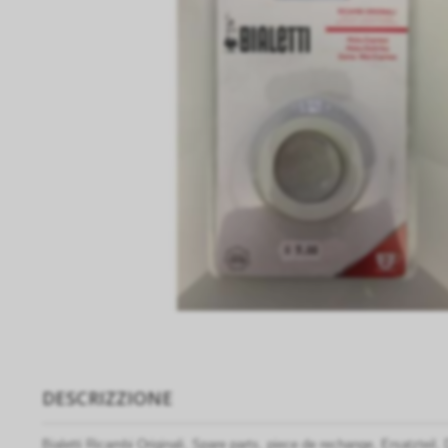
DESCRIZZIONE
Bialetti Ricambi Originali, Spare parts, piece de rechange, Ersatztei