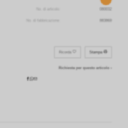
No. di articolo:
080032
No. di fabbricazione:
883869
Ricorda
Stampa
Richiesta per questo articolo ›