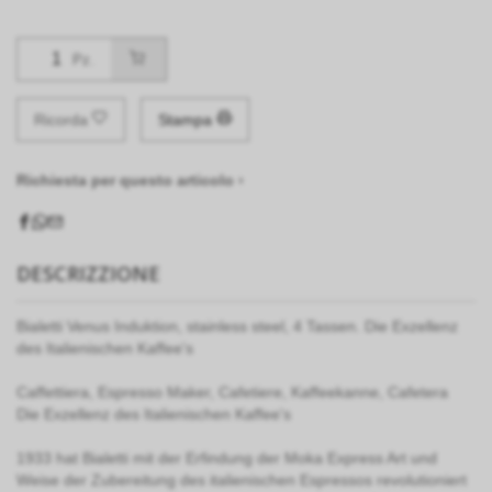
Pz.
Ricorda
Stampa
Richiesta per questo articolo ›
DESCRIZZIONE
Bialetti Venus Induktion, stainless steel, 4 Tassen. Die Exzellenz
des Italienischen Kaffee's
Caffettiera, Espresso Maker, Cafetiere, Kaffeekanne, Cafetera
Die Exzellenz des Italienischen Kaffee's
1933 hat Bialetti mit der Erfindung der Moka Express Art und
Weise der Zubereitung des italienischen Espressos revolutioniert