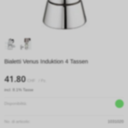
Bialetti Venus Induktion 4 Tassen
41.80
CHF
/ Pz.
incl. 8.1% Tasse
Disponibilità:
No. di articolo:
1031020