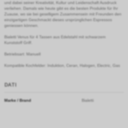
und dabei seiner Kreativität, Kultur und Leidenschaft Ausdruck
verliehen. Damals wie heute gibt es die besten Produkte für Ihr
Zuause, wo sie bei geselligem Zusammensein mit Freunden den
einzigartigen Geschmackt dieses ursprünglichen Espressos
geniessen können.
Bialetti Venus für 4 Tassen aus Edelstahl mit schwarzem
Kunststoff Griff.
Betriebsart: Manuell
Kompatible Kochfelder: Induktion, Ceran, Halogen, Electric, Gas
DATI
Marke / Brand
Bialetti