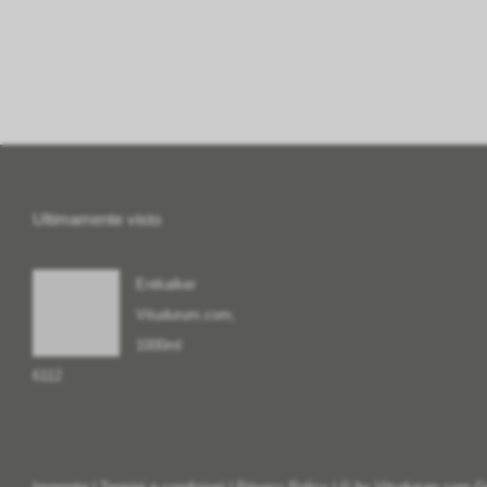
Ultimamente visto
Entkalker
Vitudurum.com,
1000ml
6112