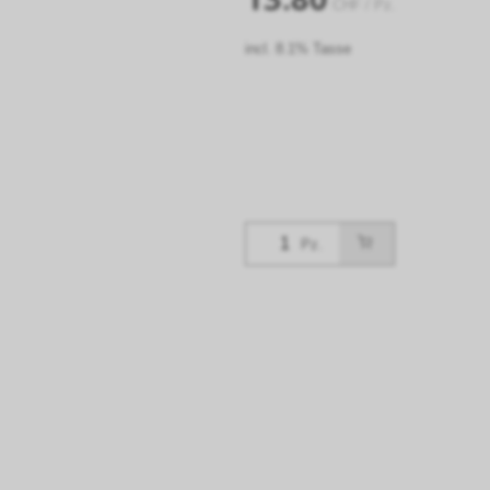
CHF
/ Pz.
incl. 8.1% Tasse
Pz.