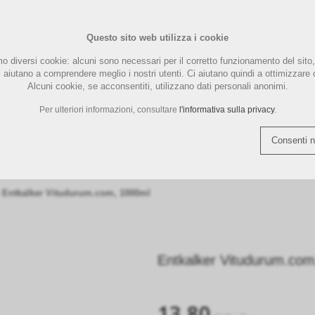
PFLEGE
Questo sito web utilizza i cookie
UND
PAD- KAPSELMASCHINE
ENTKAL
CHINEN
MARKEN
LUCAFFÉ MASCHINEN
ILLYCAFFE
LA MARZOCCO ZUBEHÖR
MAGIST
LUCAFFÉ
MOTTA 
E
REINIG
mo diversi cookie: alcuni sono necessari per il corretto funzionamento del sito, 
tattaci
Carrello spesa (
0
)
Italiano
Ca
ci aiutano a comprendere meglio i nostri utenti. Ci aiutano quindi a ottimizzare
Alcuni cookie, se acconsentiti, utilizzano dati personali anonimi.
THREE BEANS SMART
TAMPERSTATION |
SIEMENS
TORRE 
Per ulteriori informazioni, consultare
l'informativa sulla privacy
.
N
ÖR
TEILE
ERGRIFF
QUICK MILL MASCHINEN
TEE | FOOD
QUICK MILL ERSATZTEILE
TASSEN 
COFFEE TOOLS
TAMPERMATTE
KAFFEE
ZUBEHÖ
Consenti n
ACCESSORI
PEZZI DI RICAMBIO
BUNDLE / F
Entkalker Vitudurum.com, 1000ml
Entkalker Vitudurum.com
13.80