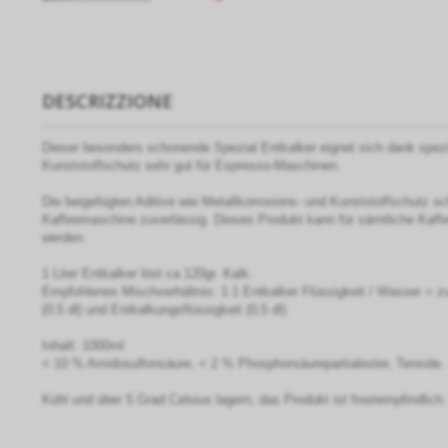
DESCRIZZIONE
Dieser besonders schonende Spezial Entkalker eignet sich dank spezi
Kunststoffschutz sehr gut für Espresso-Maschinen.
Die beigefügten Aditive wie Metallkorrosions- und Kunststoffschutz s
Kaffeemaschine zuverlässig. Dieses Produkt kann für sämtliche Kaf
werden.
1 Liter Entkalker löst ca 120gr. Kalk.
Empfohlenes Mischverhältnis: 1:1 Entkalker Flüssigkeit / Wasser = z
(0,5 dl) und Entkalkungsflüssigkeit (0,5 dl)
Inhalt: 1000ml
< 10 % Amidosulfonsäure, < 2 % Phosphorsäurepartialester, Tenside.
Kühl und über 5 Grad Celsius lagern, das Produkt ist frostempfindlich.