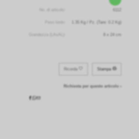
No. di articolo:
6112
Peso lordo:
1.35
Kg
/ Pz.
(Tare: 0.2 Kg)
Grandezza (LAxAL):
8
x
24
cm
Ricorda
Stampa
Richiesta per questo articolo ›