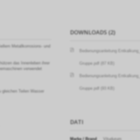
DOWNLOADS (2)
ellem Metallkorrosions- und
Bedienungsanleitung Entkalkung
chützen das Innenleben ihrer
Gruppe.pdf (87 KB)
feemaschinen verwendet
Bedienungsanleitung Entkalkung
Gruppe.pdf (93 KB)
u gleichen Teilen Wasser
DATI
Marke / Brand
Vitudurum