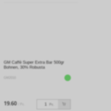
GM Caffè Super Extra Bar 500gr
Bohnen, 30% Robusta
GM2010
19.60
/ Pc.
Pc.