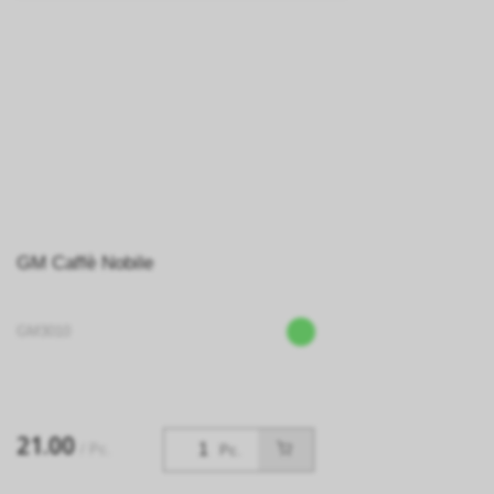
GM Caffè Nobile
GM3010
21.00
/ Pc.
Pc.