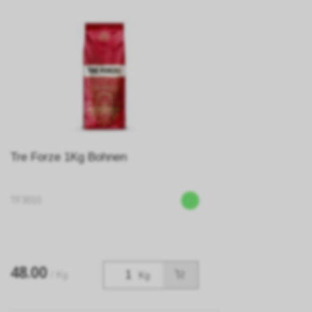
Tre Forze 1Kg Bohnen
TF3010
48.00
/ Kg
Kg