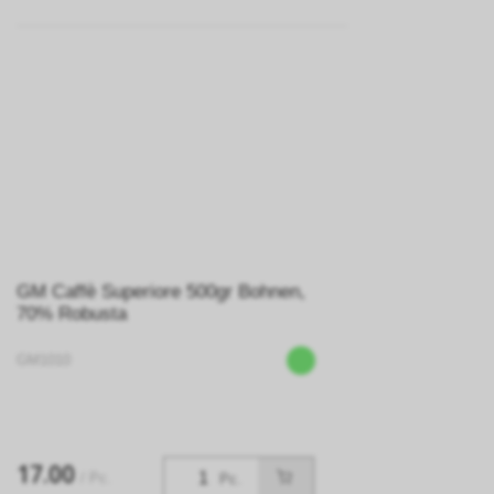
GM Caffè Superiore 500gr Bohnen,
70% Robusta
GM1010
17.00
/ Pc.
Pc.