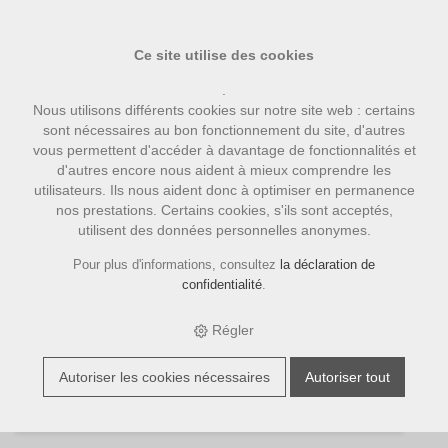
Ce site utilise des cookies
.
Nous utilisons différents cookies sur notre site web : certains
sont nécessaires au bon fonctionnement du site, d'autres
vous permettent d'accéder à davantage de fonctionnalités et
d'autres encore nous aident à mieux comprendre les
utilisateurs. Ils nous aident donc à optimiser en permanence
nos prestations. Certains cookies, s'ils sont acceptés,
Diverse Kaffeemarken
utilisent des données personnelles anonymes.
Pour plus d'informations, consultez
la déclaration de
Filter
confidentialité
.
Imprimer
Régler
Trier par:
Numéro d'article
|
Description
|
CHF
4 Article
Autoriser les cookies nécessaires
Autoriser tout
E-SHOP
›
CAFÉ
›
DIVERSE KAFFEEMARKEN