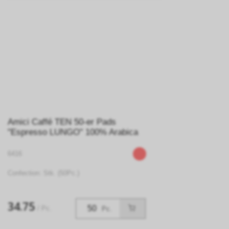
Amici Caffé TEN 50-er Pads
"Espresso LUNGO" 100% Arabica
6416
Confection: Stk. (50Pc.)
34.75
/ Pc.
Pc.