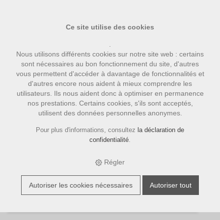
Ce site utilise des cookies
.
Nous utilisons différents cookies sur notre site web : certains
sont nécessaires au bon fonctionnement du site, d'autres
vous permettent d'accéder à davantage de fonctionnalités et
d'autres encore nous aident à mieux comprendre les
utilisateurs. Ils nous aident donc à optimiser en permanence
nos prestations. Certains cookies, s'ils sont acceptés,
Amici Caffe
utilisent des données personnelles anonymes.
Pour plus d'informations, consultez
la déclaration de
Filter
confidentialité
.
Imprimer
Régler
Trier par:
Numéro d'article
|
Description
|
CHF
3 Article
Autoriser les cookies nécessaires
Autoriser tout
E-SHOP
›
CAFÉ
›
AMICI CAFFE