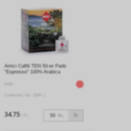
Amici Caffé TEN 50-er Pads
"Espresso" 100% Arabica
6409
Confection: Stk. (50Pc.)
34.75
/ Pc.
Pc.