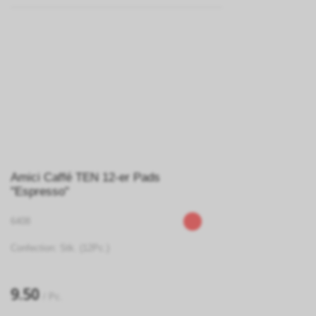
Amici Caffé TEN 12-er Pads
"Espresso"
6408
Confection: Stk. (12Pc.)
9.50
/ Pc.