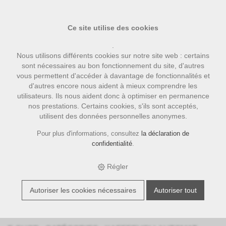
Ce site utilise des cookies
.
Nous utilisons différents cookies sur notre site web : certains
sont nécessaires au bon fonctionnement du site, d'autres
vous permettent d'accéder à davantage de fonctionnalités et
d'autres encore nous aident à mieux comprendre les
utilisateurs. Ils nous aident donc à optimiser en permanence
nos prestations. Certains cookies, s'ils sont acceptés,
Kaffeevollautomat
utilisent des données personnelles anonymes.
Pour plus d'informations, consultez
la déclaration de
Filter
confidentialité
.
Régler
50
Articles par page
Imprimer
Autoriser les cookies nécessaires
Autoriser tout
Trier par:
Numéro d'article
|
Description
|
CHF
30 Article