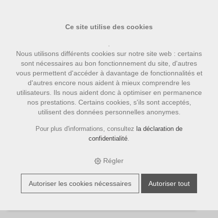
Ce site utilise des cookies
.
Nous utilisons différents cookies sur notre site web : certains
sont nécessaires au bon fonctionnement du site, d'autres
vous permettent d'accéder à davantage de fonctionnalités et
d'autres encore nous aident à mieux comprendre les
utilisateurs. Ils nous aident donc à optimiser en permanence
nos prestations. Certains cookies, s'ils sont acceptés,
Siemens Zubehör
utilisent des données personnelles anonymes.
Pour plus d'informations, consultez
la déclaration de
Filter
confidentialité
.
Imprimer
Régler
Trier par:
Numéro d'article
|
Description
|
CHF
3 Article
Autoriser les cookies nécessaires
Autoriser tout
E-SHOP
›
ACCESSOIRES
›
SIEMENS ZUBEHÖR