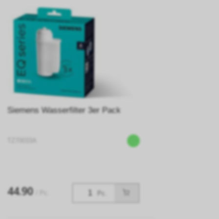
Siemens Wasserfilter 3er Pack
TZ70033A
44.90
/ Pc.
Pc.