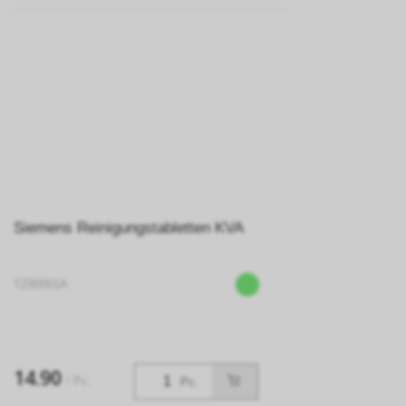
Siemens Reinigungstabletten KVA
TZ80001A
14.90
/ Pc.
Pc.