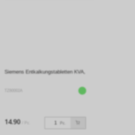
Siemens Entkalkungstabletten KVA,
TZ80002A
14.90
/ Pc.
Pc.