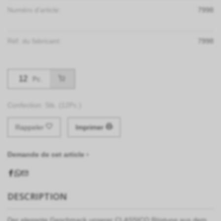
Numéro d'article:
7998
Réf. du fabricant:
7998
Pc.
Confection: Stk. (12Pc.)
Rappeler
Imprimer
Demande de cet article ›
DESCRIPTION
Der elegante Geschmack unserer CLASSICO Röstung aus dem