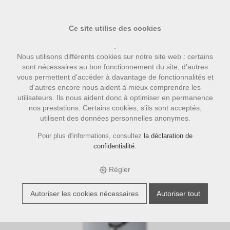
Ce site utilise des cookies
.
Nous utilisons différents cookies sur notre site web : certains
sont nécessaires au bon fonctionnement du site, d'autres
vous permettent d'accéder à davantage de fonctionnalités et
d'autres encore nous aident à mieux comprendre les
utilisateurs. Ils nous aident donc à optimiser en permanence
nos prestations. Certains cookies, s'ils sont acceptés,
utilisent des données personnelles anonymes.
›
›
›
E-Shop
café
Illycaffe
Illy Caffe ESE-Pads Classico Espresso 18
Stück
Pour plus d'informations, consultez
la déclaration de
confidentialité
.
Régler
Autoriser les cookies nécessaires
Autoriser tout