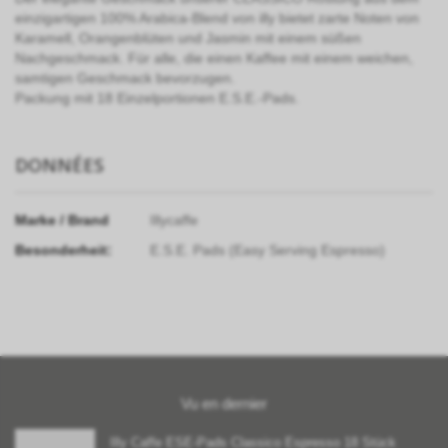
einzigartigen 100% Arabica-Blend von illy bietet zarte Noten von
Karamell, Orangenblüten und Jasmin mit einem süßen
Nachgeschmack. Für alle, die einen Kaffee mit einem weichen,
samtigen Geschmack bevorzugen.
Packung mit 18 Einzelportionen E.S.E.-Pads.
DONNÉES
Marke / Brand
Illycaffe
Besonderheit:
E.S.E. Pads (Easy Serving Espresso)
Vu en dernier
Illy Caffe ESE-Pads Classico Espresso 18 Stück