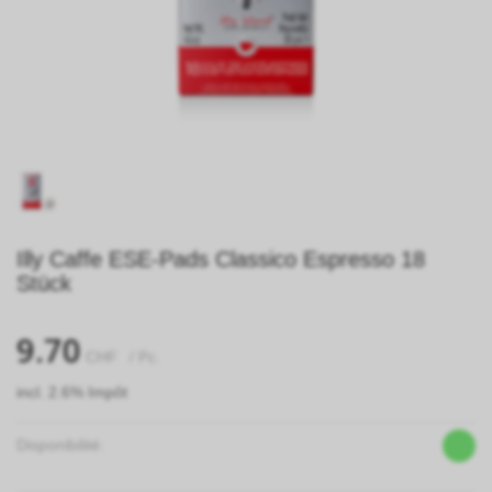
Illy Caffe ESE-Pads Classico Espresso 18
Stück
9.70
CHF
/ Pc.
incl. 2.6% Impôt
Disponibilité: