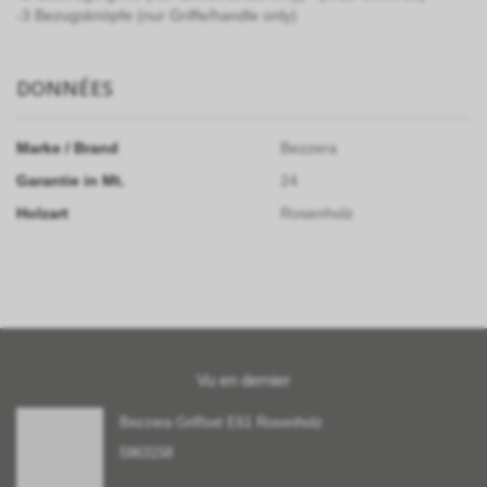
-3 Bezugsknöpfe (nur Griffe/handle only)
DONNÉES
Marke / Brand
Bezzera
Garantie in Mt.
24
Holzart
Rosenholz
Vu en dernier
Bezzera Griffset E61 Rosenholz
5963158