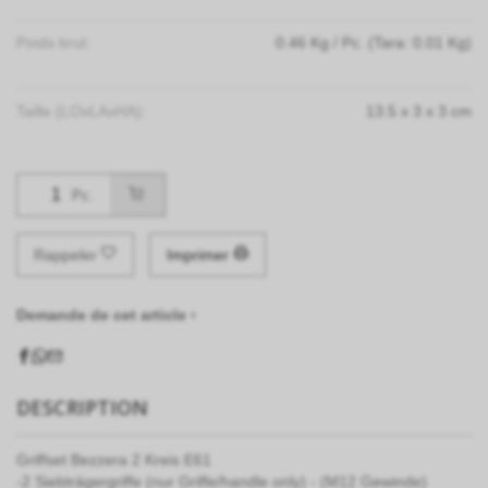
Poids brut:
0.46
Kg
/ Pc.
(Tara: 0.01 Kg)
Taille (LOxLAxHA):
13.5
x
3
x
3
cm
Pc.
Rappeler
Imprimer
Demande de cet article ›
DESCRIPTION
Griffset Bezzera 2 Kreis E61
-2 Siebträgergriffe (nur Griffe/handle only) - (M12 Gewinde)