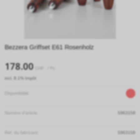
Bezzera Griffset E61 Rosenholz
178.00
CHF
/ Pc.
incl. 8.1% Impôt
Disponibilité:
Numéro d'article:
5963158
Réf. du fabricant:
5963158