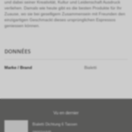
und dabei seiner Kreativität, Kultur und Leidenschaft Ausdruck
verliehen. Damals wie heute gibt es die besten Produkte für Ihr
Zuause, wo sie bei geselligem Zusammensein mit Freunden den
einzigartigen Geschmackt dieses ursprünglichen Espressos
geniessen können.
DONNÉES
Marke / Brand
Bialetti
Vu en dernier
Bialetti Dichtung 6 Tassen