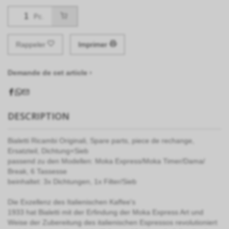
Pc.
Rappeler
Imprimer
Demande de cet article ›
DESCRIPTION
Bialetti Ricambi Originali, Spare parts, piece de rechange,
Ersatzteil, Dichtung+Sieb
passend zu den Modellen: Moka Express/Moka Timer/Dama/
Break, 6 Tassesse
beinhaltet: 3x Dichtungen, 1x Filter/Sieb
Die Exzellenz des Italienischen Kaffee's
1933 hat Bialetti mit der Erfindung der Moka Express Art und
Weise der Zubereitung des italienischen Espressos revolutioniert