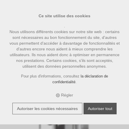
Ce site utilise des cookies
.
Nous utilisons différents cookies sur notre site web : certains
sont nécessaires au bon fonctionnement du site, d'autres
vous permettent d'accéder à davantage de fonctionnalités et
d'autres encore nous aident à mieux comprendre les
utilisateurs. Ils nous aident donc à optimiser en permanence
nos prestations. Certains cookies, s'ils sont acceptés,
utilisent des données personnelles anonymes.
›
›
›
E-Shop
machinerie
Gilda Maschinen
Gilda Dualboiler
Espressomaschine, Chiara
Pour plus d'informations, consultez
la déclaration de
confidentialité
.
Régler
Autoriser les cookies nécessaires
Autoriser tout