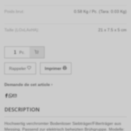
Poids brut:
0.58
Kg
/ Pc.
(Tara: 0.03 Kg)
Taille (LOxLAxHA):
21
x
7.5
x
5
cm
Pc.
Rappeler
Imprimer
Demande de cet article ›
DESCRIPTION
Hochwertig verchromter Bodenloser Siebträger/Filterträger aus
Messing. Passend zur elektrisch beheizten Brühgruppe. Modelle: