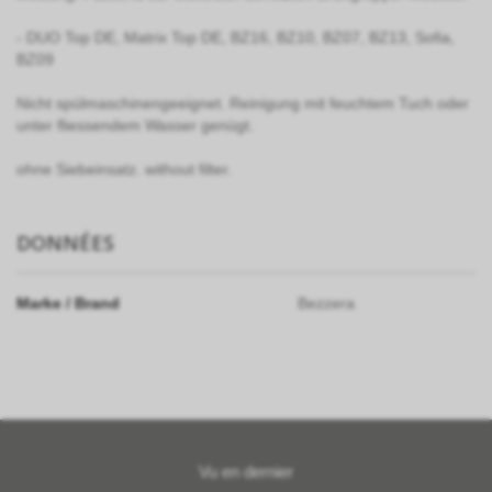
- DUO Top DE, Matrix Top DE, BZ16, BZ10, BZ07, BZ13, Sofia,
BZ09
Nicht spülmaschinengeeignet. Reinigung mit feuchtem Tuch oder
unter fliessendem Wasser genügt.
ohne Siebeinsatz. without filter.
DONNÉES
Marke / Brand
Bezzera
Vu en dernier