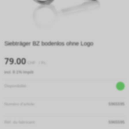
Siebträger BZ bodenlos ohne Logo
79.00
CHF
/ Pc.
incl. 8.1% Impôt
Disponibilité:
Numéro d'article:
5965595
Réf. du fabricant:
5965595