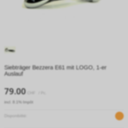
Siebträger Bezzera E61 mit LOGO, 1-er
Auslauf
79.00
CHF
/ Pc.
incl. 8.1% Impôt
Disponibilité: