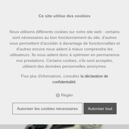
Ce site utilise des cookies
.
Nous utilisons différents cookies sur notre site web : certains
sont nécessaires au bon fonctionnement du site, d'autres
vous permettent d'accéder à davantage de fonctionnalités et
d'autres encore nous aident à mieux comprendre les
utilisateurs. Ils nous aident donc à optimiser en permanence
nos prestations. Certains cookies, s'ils sont acceptés,
utilisent des données personnelles anonymes.
›
›
›
E-Shop
accessoires
Bezzera Zubehör
Siebträger Bezzera E61
mit LOGO, 1-er Auslauf
Pour plus d'informations, consultez
la déclaration de
confidentialité
.
Régler
Autoriser les cookies nécessaires
Autoriser tout