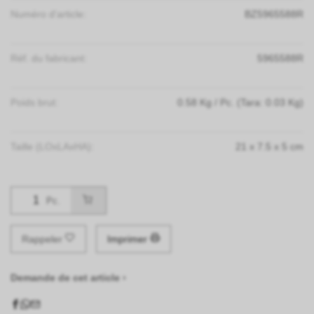
Numéro d'article:
BZ5965588R
Réf. du fabricant:
5965588R
Poids brut:
0.58
Kg
/ Pc.
(Tara: 0.03 Kg)
Taille (LOxLAxHA):
21
x
7.5
x
5
cm
Pc.
Rappeler
Imprimer
Demande de cet article ›