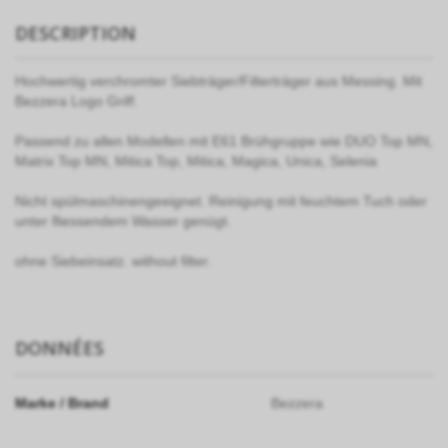
DESCRIPTION
Hochwertig verchromter Siebträger/Filterträger aus Messing. Mit
Bezzera Logo Griff.
Passend zu allen Modellen mit E61 Brühgruppe wie DUO Top MN,
Matrix Top MN, Mitica Top, Mitica, Magica, Unica, Selenia
Nicht spülmaschinengeeignet. Reinigung mit feuchtem Tuch oder
unter fliessendem Wasser genügt.
ohne Siebeinsatz. without filter.
DONNÉES
Marke / Brand
Bezzera