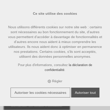
Ce site utilise des cookies
.
Nous utilisons différents cookies sur notre site web : certains
sont nécessaires au bon fonctionnement du site, d'autres
vous permettent d'accéder à davantage de fonctionnalités et
d'autres encore nous aident à mieux comprendre les
utilisateurs. Ils nous aident donc à optimiser en permanence
nos prestations. Certains cookies, s'ils sont acceptés,
Vous avez oublié votre nom
utilisent des données personnelles anonymes.
d'utilisateur ou mot de passe?
Pour plus d'informations, consultez
la déclaration de
confidentialité
.
S'il vous plaît entrer votre adresse e-mail. Vous recevrez vos
détails d'utilisateur à l'adresse fournie.
Régler
Email:
Autoriser les cookies nécessaires
Autoriser tout