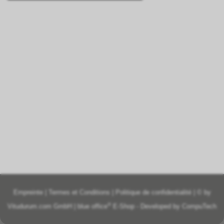
Empreinte
|
Termes et Conditions
|
Politique de confidentialité
| © by
®
Vitudurum.com GmbH
|
blue office
E-Shop - Developed by
CompuTech