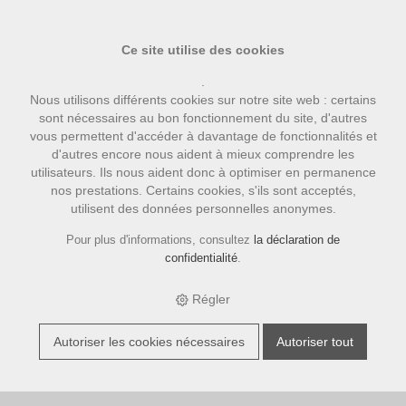
Ce site utilise des cookies
.
Nous utilisons différents cookies sur notre site web : certains
sont nécessaires au bon fonctionnement du site, d'autres
vous permettent d'accéder à davantage de fonctionnalités et
d'autres encore nous aident à mieux comprendre les
utilisateurs. Ils nous aident donc à optimiser en permanence
nos prestations. Certains cookies, s'ils sont acceptés,
utilisent des données personnelles anonymes.
Faits saillants (20)
Afficher tous
Pour plus d'informations, consultez
la déclaration de
confidentialité
.
Régler
Autoriser les cookies nécessaires
Autoriser tout