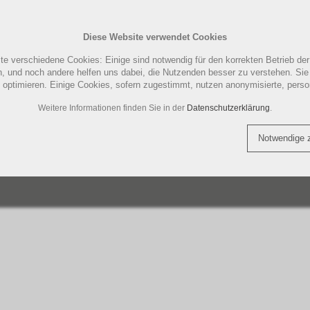
EUREKA MÜHLEN UND
GILDA 
MASCHINEN
PFLEGE
Diese Website verwendet Cookies
UND
PAD- KAPSELMASCHINE
ENTKAL
MARKEN
LA MARZOCCO ZUBEHÖR
ILLYCAFFE
MOTTA 
LUCAFFÉ
E
REINIG
te verschiedene Cookies: Einige sind notwendig für den korrekten Betrieb de
akt
Warenkorb (
0
)
Deut
n, und noch andere helfen uns dabei, die Nutzenden besser zu verstehen. Sie s
CHINEN
LUCAFFÉ MASCHINEN
MAGIST
u optimieren. Einige Cookies, sofern zugestimmt, nutzen anonymisierte, per
THREE BEANS SMART
TAMPERSTATION |
TORRE 
Weitere Informationen finden Sie in der
Datenschutzerklärung
.
ÖR
ERGRIFF
TEILE
TEE | FOOD
QUICK MILL ERSATZTEILE
TASSEN 
COFFEE TOOLS
TAMPERMATTE
ZUBEHÖ
Notwendige 
SIEMENS
N
QUICK MILL MASCHINEN
ET
KAFFEE | TEE
SHOP KATEGORIEN
ERSA
KAFFEE